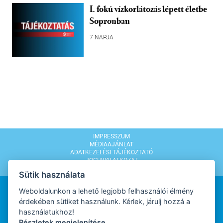
I. fokú vízkorlátozás lépett életbe
Sopronban
7 NAPJA
IMPRESSZUM
MÉDIAAJÁNLAT
ADATKEZELÉSI TÁJÉKOZTATÓ
JOGI NYILATKOZAT
MODERÁLÁSI SZABÁLYZAT
Sütik használata
Weboldalunkon a lehető legjobb felhasználói élmény
érdekében sütiket használunk. Kérlek, járulj hozzá a
használatukhoz!
Részletek megjelenítése