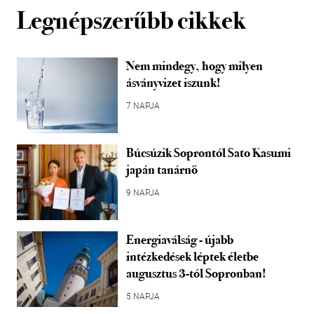
Legnépszerűbb cikkek
Nem mindegy, hogy milyen
ásványvizet iszunk!
7 NAPJA
Búcsúzik Soprontól Sato Kasumi
japán tanárnő
9 NAPJA
Energiaválság - újabb
intézkedések léptek életbe
augusztus 3-tól Sopronban!
5 NAPJA