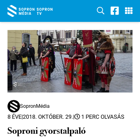
SopronMédia
8 ÉVE
|
2018. OKTÓBER. 29.
|
1 PERC OLVASÁS
Soproni gyorstalpaló