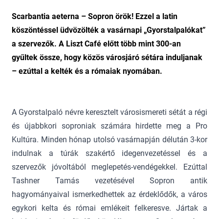
Scarbantia aeterna – Sopron örök! Ezzel a latin
köszöntéssel üdvözölték a vasárnapi „Gyorstalpalókat”
a szervezők. A Liszt Café előtt több mint 300-an
gyűltek össze, hogy közös városjáró sétára induljanak
– ezúttal a kelték és a rómaiak nyomában.
A Gyorstalpaló névre keresztelt városismereti sétát a régi
és újabbkori soproniak számára hirdette meg a Pro
Kultúra. Minden hónap utolsó vasárnapján délután 3-kor
indulnak a túrák szakértő idegenvezetéssel és a
szervezők jóvoltából meglepetés-vendégekkel. Ezúttal
Tashner Tamás vezetésével Sopron antik
hagyományaival ismerkedhettek az érdeklődők, a város
egykori kelta és római emlékeit felkeresve. Jártak a