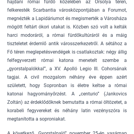
hajdani római fürdő közelében az Orsolya téren,
felkeresték Scarbantia városközpontjában a Forumot,
megnézték a Lapidáriumot és megismerték a Városháza
mögött feltárt ókori utakat is. Közben szó volt a kelták
harci modoráról, a római fürdőkultúráról és a máig
tiszteletet érdemlő antik városszerkezetről. A sétához a
Fő téren meglepetésvendégek is csatlakoztak: négy állig
felfegyverzett római katona menetelt szembe a
„gyorstalpalókkal”, a XV. Apolló Legio III. Cohorsának
tagjai. A civil mozgalom néhány éve éppen azért
született, hogy Sopronban is életre keltse a római
katonai hagyományőrzést. A „centurio” (Jankovics
Zoltán) az érdeklődőknek bemutatta a római öltözetet, a
korabeli fegyvereket és néhány latin vezényszóra is
megtanította a soproniakat.
A következő „Gyorstalpaló” november 25-én vasárnap