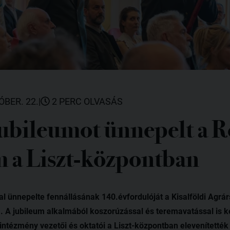
ÓBER. 22.
|
2 PERC OLVASÁS
jubileumot ünnepelt a R
 a Liszt-központban
l ünnepelte fennállásának 140.évfordulóját a Kisalföldi Agr
. A jubileum alkalmából koszorúzással és teremavatással is k
ntézmény vezetői és oktatói a Liszt-központban elevenítették