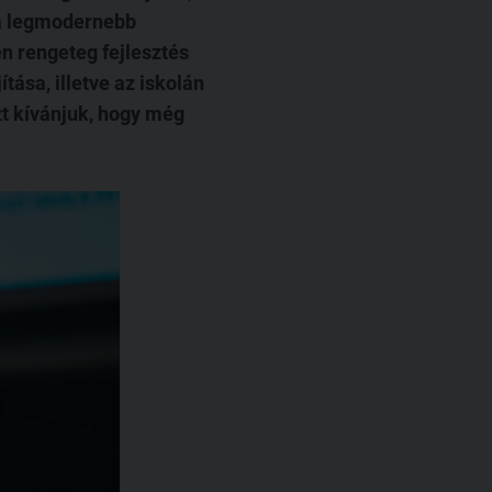
 a legmodernebb
n rengeteg fejlesztés
tása, illetve az iskolán
zt kívánjuk, hogy még