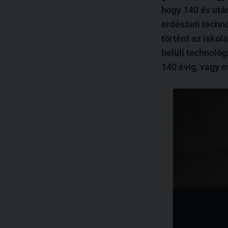
hogy 140 év utá
erdészeti techn
történt az iskol
belüli technológ
140 évig, vagy m