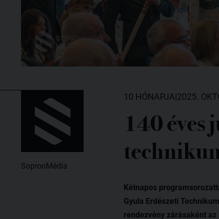
10 HÓNAPJA
|
2025. OKT
140 éves 
technikum
SopronMédia
Kétnapos programsorozatta
Gyula Erdészeti Technikum
rendezvény zárásaként az i