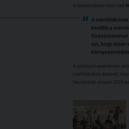
A rendezvényen részt vett
H
A mérföldkövek 
később a mérnök
fűrészüzemmel r
azt, hogy olyan
környezetvédele
A jubileumi eseményen arró
mérföldkőhöz érkezett, hisz
fennállását ünnepli 2025-b