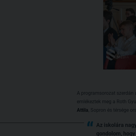
A programsorozat szerdán a 
emlékeztek meg a Roth Gyu
Attila
, Sopron és térsége or
Az iskolára nag
gondolom, hogy 