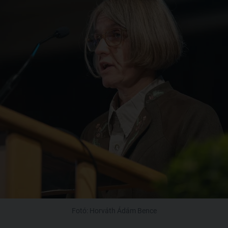
Fotó: Horváth Ádám Bence