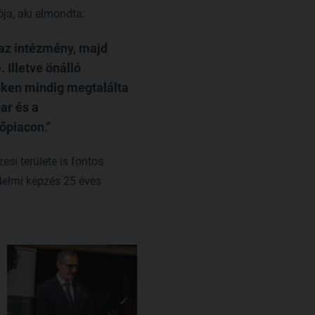
ja, aki elmondta:
 az intézmény, majd
Illetve önálló
eken mindig megtalálta
ar és a
őpiacon.
si területe is fontos
delmi képzés 25 éves