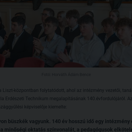
Fotó: Horváth Ádám Bence
Liszt-központban folytatódott, ahol az intézmény vezetői, taná
la Erdészeti Technikum megalapításának 140.évfordulójáról. 
szággyűlési képviselője kiemelte:
yon büszkék vagyunk. 140 év hosszú idő egy intézmény é
a minőségi oktatás színvonalát, a pedagógusok elkötele