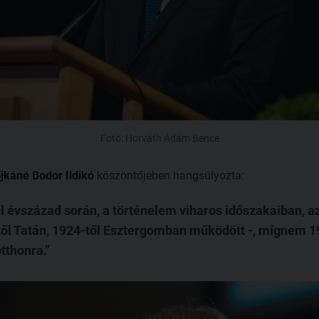
Fotó: Horváth Ádám Bence
jkáné Bodor Ildikó
köszöntőjében hangsúlyozta:
 évszázad során, a történelem viharos időszakaiban, az 
től Tatán, 1924-től Esztergomban működött -, mígnem 
otthonra.