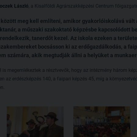
oczek László
, a Kisalföldi Agrárszakképzési Centrum főigazgató
között meg kell említeni, amikor gyakorlóiskolává vált
tanár, a műszaki szakoktató képzésbe kapcsolódott be. 
endelkezik, tanerdőt kezel. Az iskola ezeken a terület
 szakembereket bocsásson ki az erdőgazdálkodás, a faip
m számára, akik megtudják állni a helyüket a munkaer
l is megemlékeztek a résztvevők, hogy az intézmény három képzé
en az erdészképzés 140, a faipari képzés 45, míg a környezetvé
en.