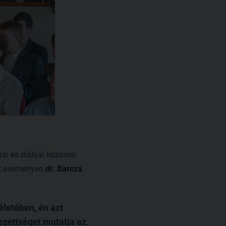
rai és diákjai közösen
Az eseményen
dr. Barcza
letében, én azt
zettséget mutatja az,