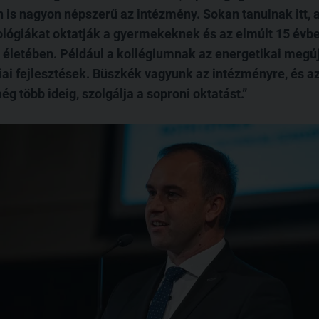
n is nagyon népszerű az intézmény. Sokan tanulnak itt,
ológiákat oktatják a gyermekeknek és az elmúlt 15 évbe
a életében. Például a kollégiumnak az energetikai megújí
iai fejlesztések. Büszkék vagyunk az intézményre, és a
ég több ideig, szolgálja a soproni oktatást.