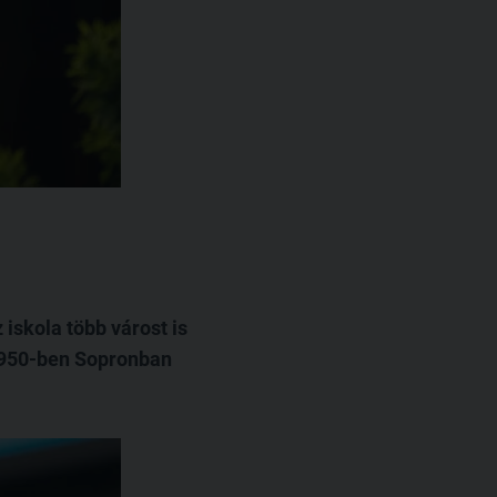
iskola több várost is
1950-ben Sopronban