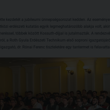
tte kezdetét a jubileumi ünnepségsorozat kedden. Az eseménye
közi erdészeti kutatás egyik legmeghatározóbb alakja volt, akin
réssel, többek között Kossuth-díjjal is jutalmazták. A rendezvé
ról, a Roth Gyula Erdészeti Technikum első soproni igazgatójár
gazgató, dr. Rónai Ferenc tiszteletére egy tantermet is felavatta