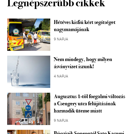
Legnépszerűbb cikkek
Hétéves kisfiú kért segítséget
nagymamájának
9 NAPJA
Nem mindegy, hogy milyen
ásványvizet iszunk!
4 NAPJA
Augusztus 1-től forgalmi változás
a Csengery utca felújításának
harmadik üteme miatt
9 NAPJA
Búcsúzik Soprontól Sato Kasumi