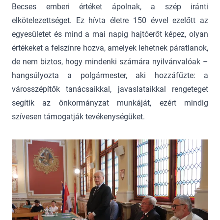
Becses emberi értéket ápolnak, a szép iránti
elkötelezettséget. Ez hívta életre 150 évvel ezelőtt az
egyesületet és mind a mai napig hajtóerőt képez, olyan
értékeket a felszínre hozva, amelyek lehetnek páratlanok,
de nem biztos, hogy mindenki számára nyilvánvalóak –
hangsúlyozta a polgármester, aki hozzáfűzte: a
városszépítők tanácsaikkal, javaslataikkal rengeteget
segítik az önkormányzat munkáját, ezért mindig
szívesen támogatják tevékenységüket.