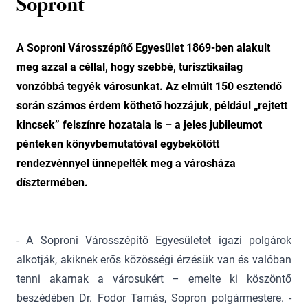
Sopront
A Soproni Városszépítő Egyesület 1869-ben alakult
meg azzal a céllal, hogy szebbé, turisztikailag
vonzóbbá tegyék városunkat. Az elmúlt 150 esztendő
során számos érdem köthető hozzájuk, például „rejtett
kincsek” felszínre hozatala is – a jeles jubileumot
pénteken könyvbemutatóval egybekötött
rendezvénnyel ünnepelték meg a városháza
dísztermében.
- A Soproni Városszépítő Egyesületet igazi polgárok
alkotják, akiknek erős közösségi érzésük van és valóban
tenni akarnak a városukért – emelte ki köszöntő
beszédében Dr. Fodor Tamás, Sopron polgármestere. -