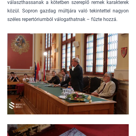
választhassanak a kötetben szereplő remek karakterek
közül. Sopron gazdag múltjára való tekintettel nagyon
széles repertóriumból válogathatnak – fűzte hozzá.