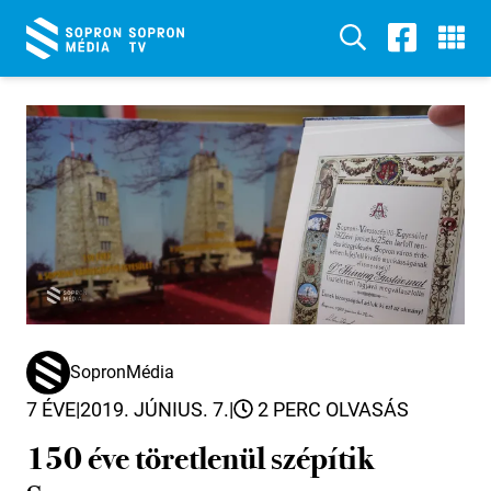
SopronMédia
7 ÉVE
|
2019. JÚNIUS. 7.
|
2 PERC OLVASÁS
150 éve töretlenül szépítik