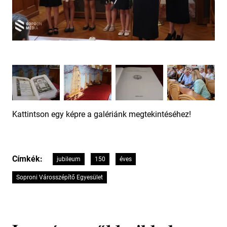
Kattintson egy képre a galériánk megtekintéséhez!
Címkék:
jubileum
150
éves
Soproni Városszépítő Egyesület