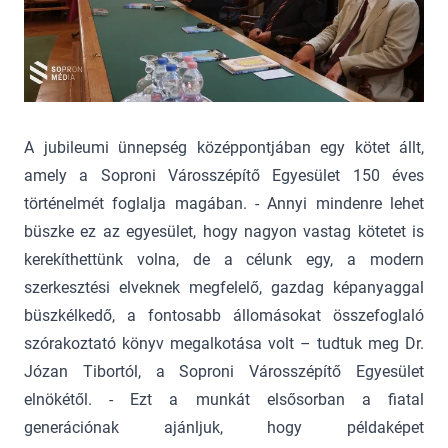
A jubileumi ünnepség középpontjában egy kötet állt,
amely a Soproni Városszépítő Egyesület 150 éves
történelmét foglalja magában. - Annyi mindenre lehet
büszke ez az egyesület, hogy nagyon vastag kötetet is
kerekíthettünk volna, de a célunk egy, a modern
szerkesztési elveknek megfelelő, gazdag képanyaggal
büszkélkedő, a fontosabb állomásokat összefoglaló
szórakoztató könyv megalkotása volt – tudtuk meg Dr.
Józan Tibortól, a Soproni Városszépítő Egyesület
elnökétől. - Ezt a munkát elsősorban a fiatal
generációnak ajánljuk, hogy példaképet