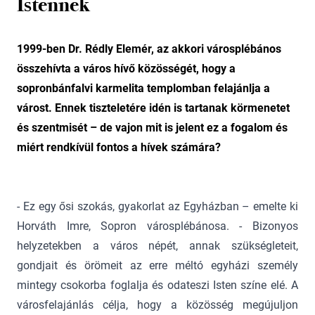
Istennek
1999-ben Dr. Rédly Elemér, az akkori városplébános
összehívta a város hívő közösségét, hogy a
sopronbánfalvi karmelita templomban felajánlja a
várost. Ennek tiszteletére idén is tartanak körmenetet
és szentmisét – de vajon mit is jelent ez a fogalom és
miért rendkívül fontos a hívek számára?
- Ez egy ősi szokás, gyakorlat az Egyházban – emelte ki
Horváth Imre, Sopron városplébánosa. - Bizonyos
helyzetekben a város népét, annak szükségleteit,
gondjait és örömeit az erre méltó egyházi személy
mintegy csokorba foglalja és odateszi Isten színe elé. A
városfelajánlás célja, hogy a közösség megújuljon