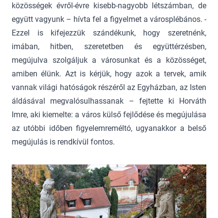
közösségek évről-évre kisebb-nagyobb létszámban, de
együtt vagyunk – hívta fel a figyelmet a városplébános. -
Ezzel is kifejezzük szándékunk, hogy szeretnénk,
imában, hitben, szeretetben és együttérzésben,
megújulva szolgáljuk a városunkat és a közösséget,
amiben élünk. Azt is kérjük, hogy azok a tervek, amik
vannak világi hatóságok részéről az Egyházban, az Isten
áldásával megvalósulhassanak – fejtette ki Horváth
Imre, aki kiemelte: a város külső fejlődése és megújulása
az utóbbi időben figyelemreméltó, ugyanakkor a belső
megújulás is rendkívül fontos.