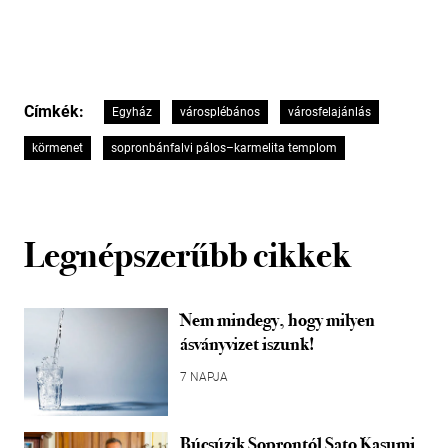
Címkék:
Egyház
városplébános
városfelajánlás
körmenet
sopronbánfalvi pálos–karmelita templom
Legnépszerűbb cikkek
Nem mindegy, hogy milyen
ásványvizet iszunk!
7 NAPJA
Búcsúzik Soprontól Sato Kasumi