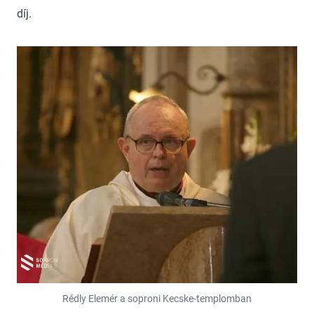
díj.
Rédly Elemér a soproni Kecske-templomban