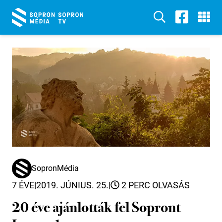
SopronMédia
7 ÉVE
|
2019. JÚNIUS. 25.
|
2 PERC OLVASÁS
20 éve ajánlották fel Sopront