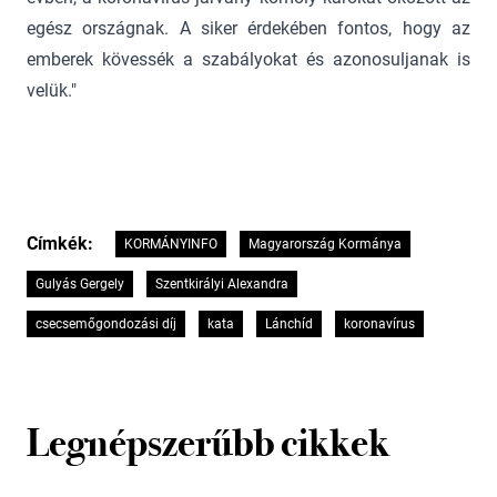
egész országnak. A siker érdekében fontos, hogy az
emberek kövessék a szabályokat és azonosuljanak is
velük."
Címkék:
KORMÁNYINFO
Magyarország Kormánya
Gulyás Gergely
Szentkirályi Alexandra
csecsemőgondozási díj
kata
Lánchíd
koronavírus
Legnépszerűbb cikkek