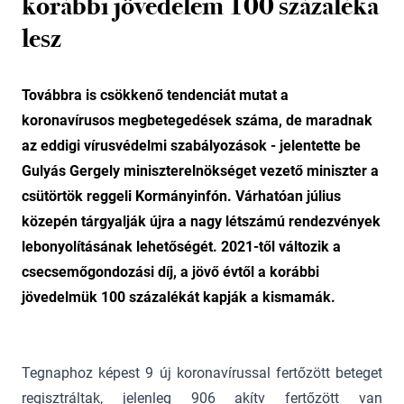
korábbi jövedelem 100 százaléka
lesz
Továbbra is csökkenő tendenciát mutat a
koronavírusos megbetegedések száma, de maradnak
az eddigi vírusvédelmi szabályozások - jelentette be
Gulyás Gergely miniszterelnökséget vezető miniszter a
csütörtök reggeli Kormányinfón. Várhatóan július
közepén tárgyalják újra a nagy létszámú rendezvények
lebonyolításának lehetőségét. 2021-től változik a
csecsemőgondozási díj, a jövő évtől a korábbi
jövedelmük 100 százalékát kapják a kismamák.
Tegnaphoz képest 9 új koronavírussal fertőzött beteget
regisztráltak, jelenleg 906 akítv fertőzött van