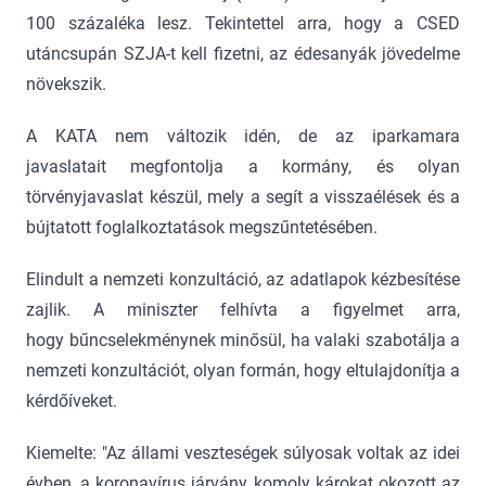
100 százaléka lesz. Tekintettel arra, hogy a CSED
utáncsupán SZJA-t kell fizetni, az édesanyák jövedelme
növekszik.
A KATA nem változik idén, de az iparkamara
javaslatait megfontolja a kormány, és olyan
törvényjavaslat készül, mely a segít a visszaélések és a
bújtatott foglalkoztatások megszűntetésében.
Elindult a nemzeti konzultáció, az adatlapok kézbesítése
zajlik. A miniszter felhívta a figyelmet arra,
hogy bűncselekménynek minősül, ha valaki szabotálja a
nemzeti konzultációt, olyan formán, hogy eltulajdonítja a
kérdőíveket.
Kiemelte: "Az állami veszteségek súlyosak voltak az idei
évben, a koronavírus járvány komoly károkat okozott az