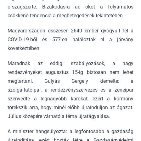
országszerte. Bizakodásra ad okot a folyamatos
csökkenő tendencia a megbetegedések tekintetében.
Magyarországon összesen 2640 ember gyógyult fel a
COVID-19-ből és 577-en haláloztak el a járvány
következtében.
Maradnak az eddigi szabályozások, a nagy
rendezvényeket augusztus 15-ig biztosan nem lehet
megtartani. Gulyás Gergely kiemelte: a
szolgáltatóipar, a rendezvényszervezés és a zeneipar
szenvedte a legnagyobb károkat, ezért a kormány
törekszik arra, hogy minél előbb újrainduljon az ágazat.
Július közepére várható a téma újratágyalása.
A miniszter hangsúlyozta: a legfontosabb a gazdaság
újraindítása, ezért hozták létre a Gazdaságvédelmi