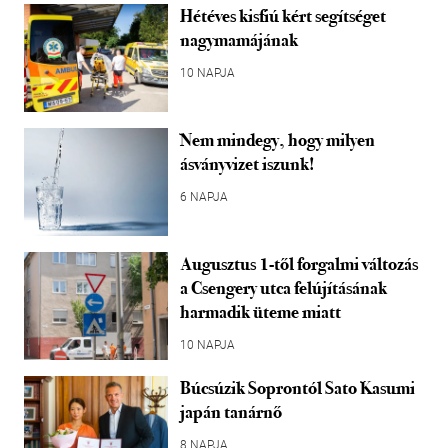
Hétéves kisfiú kért segítséget
nagymamájának
10 NAPJA
Nem mindegy, hogy milyen
ásványvizet iszunk!
6 NAPJA
Augusztus 1-től forgalmi változás
a Csengery utca felújításának
harmadik üteme miatt
10 NAPJA
Búcsúzik Soprontól Sato Kasumi
japán tanárnő
8 NAPJA