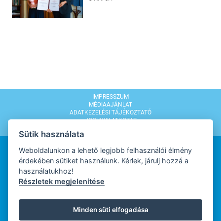
IMPRESSZUM
MÉDIAAJÁNLAT
ADATKEZELÉSI TÁJÉKOZTATÓ
JOGI NYILATKOZAT
MODERÁLÁSI SZABÁLYZAT
Sütik használata
Weboldalunkon a lehető legjobb felhasználói élmény
érdekében sütiket használunk. Kérlek, járulj hozzá a
használatukhoz!
Részletek megjelenítése
WEBDESIGN
Minden süti elfogadása