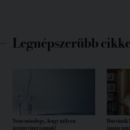
Legnépszerűbb cikk
Nem mindegy, hogy milyen
Búcsúzik 
ásványvizet iszunk!
japán tan