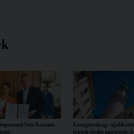
ek
Soprontól Sato Kasumi
Energiaválság - újabb in
árnő
léptek életbe augusztus 3