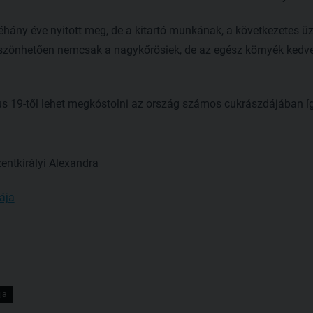
hány éve nyitott meg, de a kitartó munkának, a következetes üz
zönhetően nemcsak a nagykőrösiek, de az egész környék kedven
us 19-től lehet megkóstolni az ország számos cukrászdájában í
entkirályi Alexandra
ája
ja