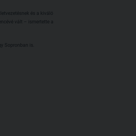
letvezetésnek és a kiváló
cévé vált – ismertette a
gy Sopronban is.