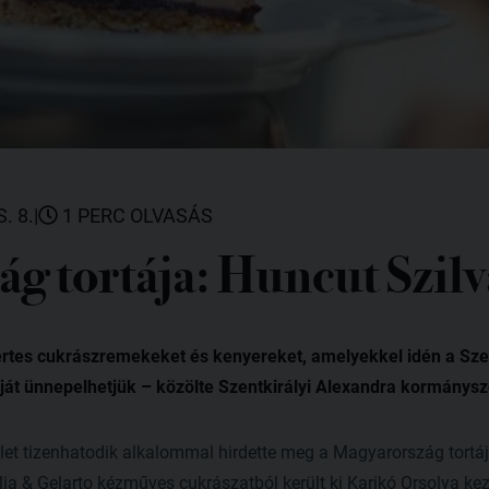
. 8.
|
1 PERC OLVASÁS
ág tortája: Huncut Szil
ertes cukrászremekeket és kenyereket, amelyekkel idén a Sze
át ünnepelhetjük – közölte Szentkirályi Alexandra kormánysz
let tizenhatodik alkalommal hirdette meg a Magyarország tortáj
ia & Gelarto kézműves cukrászatból került ki Karikó Orsolya keze