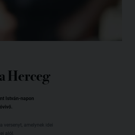
va Herceg
nt István-napon
óvivő.
a versenyt, amelynek idei
i alól.