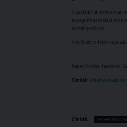
A családi cukrászda csak né
anyagok használatának kös
kormányszóvivő.
A győztes tortákat auguszt
Képek forrása: facebook, Sz
Címkék:
Magyarország tort
Címkék:
Magyarország tortá