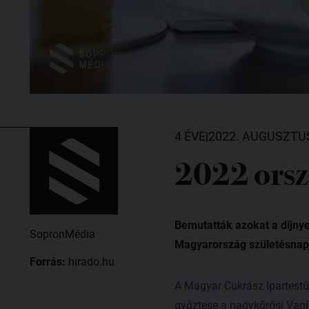
4 ÉVE
|
2022. AUGUSZTUS
2022 orsz
Bemutatták azokat a díjny
SopronMédia
Magyarország születésnapj
Forrás:
hirado.hu
A Magyar Cukrász Ipartestü
győztese a nagykőrősi Vaníl