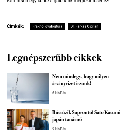
Kattintson egy képre a galériánk megtekintéséhez!
Címkék:
Fraknói gyalogtúra
Dr. Farkas Ciprián
Legnépszerűbb cikkek
Nem mindegy, hogy milyen
ásványvizet iszunk!
6 NAPJA
Búcsúzik Soprontól Sato Kasumi
japán tanárnő
9 NAPJA