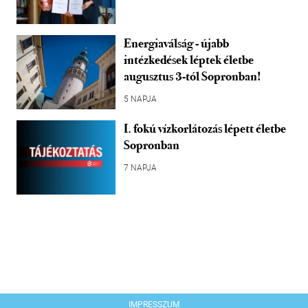
Energiaválság - újabb
intézkedések léptek életbe
augusztus 3-tól Sopronban!
5 NAPJA
I. fokú vízkorlátozás lépett életbe
Sopronban
7 NAPJA
IMPRESSZUM