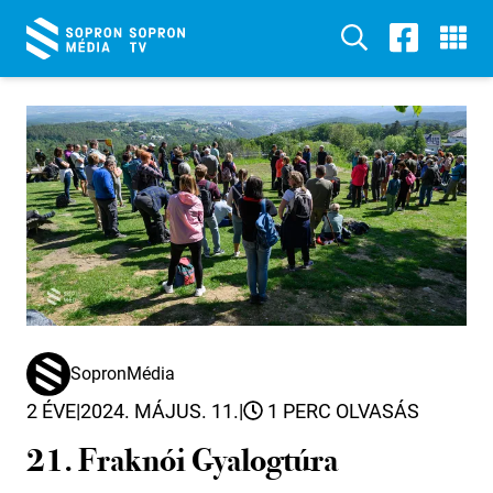
SopronMédia
2 ÉVE
|
2024. MÁJUS. 11.
|
1 PERC OLVASÁS
21. Fraknói Gyalogtúra