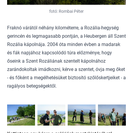
fotó: Rombai Péter
Fraknó várától néhány kilométerre, a Rozália-hegység
gerincén és legmagasabb pontján, a Heubergen áll Szent
Rozália kápolnája. 2004 óta minden évben a madarak
és fák napjához kapcsolódó túra előzménye, hogy
őseink a Szent Rozáliának szentelt kápolnához
zarándokoltak imádkozni, kérve a szentet, óvja meg őket
- és főként a megélhetésüket biztosító szőlőskertjeiket - a
ragályos betegségektől.