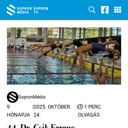
SopronMédia
9
|
2025. OKTÓBER.
|
1 PERC
HÓNAPJA
24.
OLVASÁS
44. Dr. Csik Ferenc-