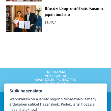
Búcsúzik Soprontól Sato Kasumi
japán tanárnő
8 NAPJA
IMPRESSZUM
MÉDIAAJÁNLAT
ADATKEZELÉSI TÁJÉKOZTATÓ
JOGI NYILATKOZAT
MODERÁLÁSI SZABÁLYZAT
Sütik használata
Weboldalunkon a lehető legjobb felhasználói élmény
érdekében sütiket használunk. Kérlek, járulj hozzá a
használatukhoz!