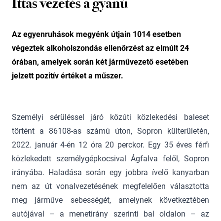
Ittas vezetés a gyanú
Az egyenruhások megyénk útjain 1014 esetben
végeztek alkoholszondás ellenőrzést az elmúlt 24
órában, amelyek során két járművezető esetében
jelzett pozitív értéket a műszer.
Személyi sérüléssel járó közúti közlekedési baleset
történt a 86108-as számú úton, Sopron külterületén,
2022. január 4-én 12 óra 20 perckor. Egy 35 éves férfi
közlekedett személygépkocsival Ágfalva felől, Sopron
irányába. Haladása során egy jobbra ívelő kanyarban
nem az út vonalvezetésének megfelelően választotta
meg járműve sebességét, amelynek következtében
autójával – a menetirány szerinti bal oldalon – az