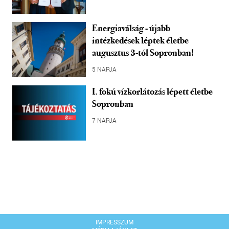
Energiaválság - újabb
intézkedések léptek életbe
augusztus 3-tól Sopronban!
5 NAPJA
I. fokú vízkorlátozás lépett életbe
Sopronban
7 NAPJA
IMPRESSZUM