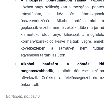
A mozgásai pontatlanabbá válnak.
Vezetés
közben nagy szükség van a mozgások pontos
irányítására, a kéz- és lábmozgások
összerendezésére. Alkohol hatása alatt a
gépkocsik vezetői nem érzékelik időben a jármű
kismértékű oldalirányú kitéréseit, a megfelelő
kormánykorrekciót késve hajtják végre, ennek
következtében a járművet nem tudják
egyenesen tartani az úton.
Alkohol hatására a döntési idő
meghosszabbodik
, a hibás döntések száma
növekszik. Csökken a felelősségérzet és az
önkontroll.
Borítókép; police.hu