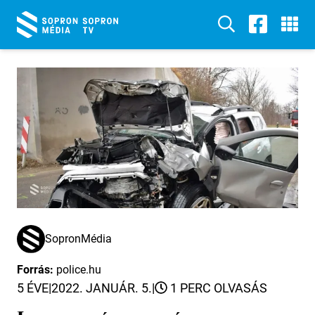
SopronMédia
Forrás:
police.hu
5 ÉVE
|
2022. JANUÁR. 5.
|
1 PERC OLVASÁS