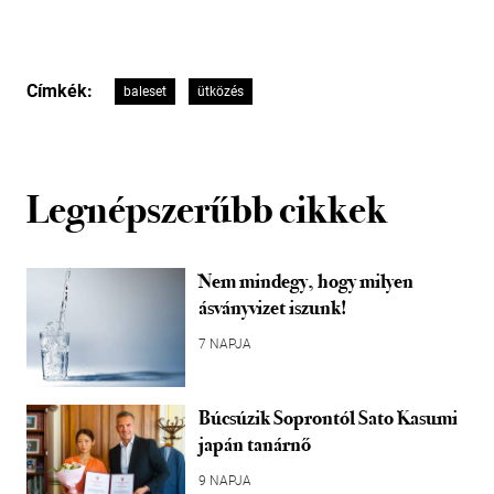
Címkék:
baleset
ütközés
Legnépszerűbb cikkek
Nem mindegy, hogy milyen
ásványvizet iszunk!
7 NAPJA
Búcsúzik Soprontól Sato Kasumi
japán tanárnő
9 NAPJA