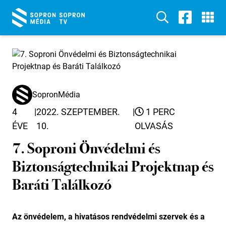
SopronMédia
4
|
2022. SZEPTEMBER.
|
1 PERC
ÉVE
10.
OLVASÁS
7. Soproni Önvédelmi és
Biztonságtechnikai Projektnap és
Baráti Találkozó
Az önvédelem, a hivatásos rendvédelmi szervek és a