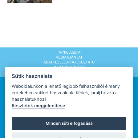
IMPRESSZUM
MÉDIAAJÁNLAT
ADATKEZELÉSI TÁJÉKOZTATÓ
JOGI NYILATKOZAT
MODERÁLÁSI SZABÁLYZAT
Sütik használata
Weboldalunkon a lehető legjobb felhasználói élmény
érdekében sütiket használunk. Kérlek, járulj hozzá a
használatukhoz!
Részletek megjelenítése
WEBDESIGN
Minden süti elfogadása
WEBFEJLESZTŐ