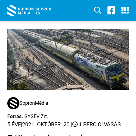
SopronMédia
Forrás:
GYSEV Zrt.
5 ÉVE
|
2021. OKTÓBER. 20.
|
1 PERC OLVASÁS