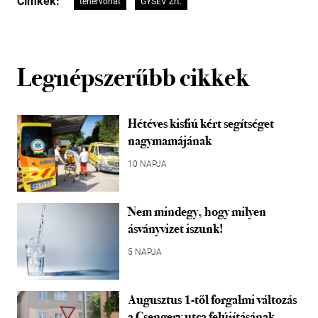
Címkék:
tehervonat
GYSEV Zrt.
Legnépszerűbb cikkek
Hétéves kisfiú kért segítséget
nagymamájának
10 NAPJA
Nem mindegy, hogy milyen
ásványvizet iszunk!
5 NAPJA
Augusztus 1-től forgalmi változás
a Csengery utca felújításának