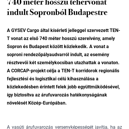
740 méter hosszú tehervonat
indult Sopronból Budapestre
A GYSEV Cargo által kísérleti jelleggel szervezett TEN-
T vonat az első 740 méter hosszú szerelvény, amely
Sopron és Budapest között közlekedik. A vonat a
soproni rendezőpályaudvarról indult, az esemény
résztvevői két személykocsiban utazhattak a vonaton.
A CORCAP-projekt célja a TEN-T korridorok regionális
fejlesztési és logisztikai célú kihasználása a
közlekedésben érintett felek jobb együttműködésével,
így biztosítva az árufuvarozás hatékonyságának
növelését Közép-Európában.
A vasúti árufuvarozás versenyképességét javítja, ha az