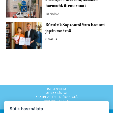
harmadik üteme miatt
10 NAPJA
Búcsúzik Soprontól Sato Kasumi
japán tanárnő
8 NAPJA
IMPRESSZUM
MÉDIAAJÁNLAT
ADATKEZELÉSI TÁJÉKOZTATÓ
JOGI NYILATKOZAT
MODERÁLÁSI SZABÁLYZAT
Sütik használata