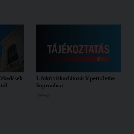
tézkedések
I. fokú vízkorlátozás lépett életbe
-tól
Sopronban
7 NAPJA