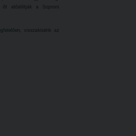
 őt előállítják a Soproni
elelően, visszakísérik az