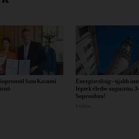
Soprontól Sato Kasumi
Energiaválság - újabb in
árnő
léptek életbe augusztus 3
Sopronban!
5 NAPJA