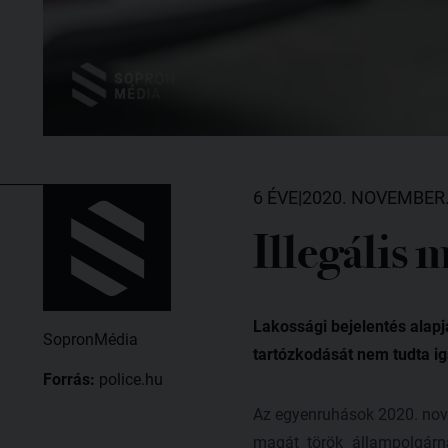
6 ÉVE
|
2020. NOVEMBER.
Illegális 
Lakossági bejelentés alapj
SopronMédia
tartózkodását nem tudta ig
Forrás:
police.hu
Az egyenruhások 2020. novem
magát török állampolgárn