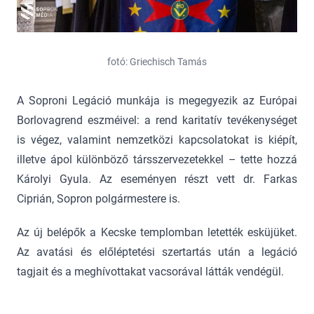
fotó: Griechisch Tamás
A Soproni Legáció munkája is megegyezik az Európai
Borlovagrend eszméivel: a rend karitatív tevékenységet
is végez, valamint nemzetközi kapcsolatokat is kiépít,
illetve ápol különböző társszervezetekkel – tette hozzá
Károlyi Gyula. Az eseményen részt vett dr. Farkas
Ciprián, Sopron polgármestere is.
Az új belépők a Kecske templomban letették esküjüket.
Az avatási és előléptetési szertartás után a legáció
tagjait és a meghívottakat vacsorával látták vendégül.