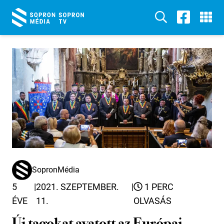
SopronMédia
5
|
2021. SZEPTEMBER.
|
1 PERC
ÉVE
11.
OLVASÁS
Új tagokat avatott az Európai