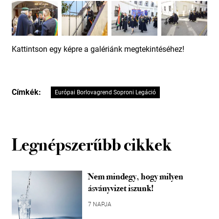
Kattintson egy képre a galériánk megtekintéséhez!
Címkék:
Európai Borlovagrend Soproni Legáció
Legnépszerűbb cikkek
Nem mindegy, hogy milyen
ásványvizet iszunk!
7 NAPJA