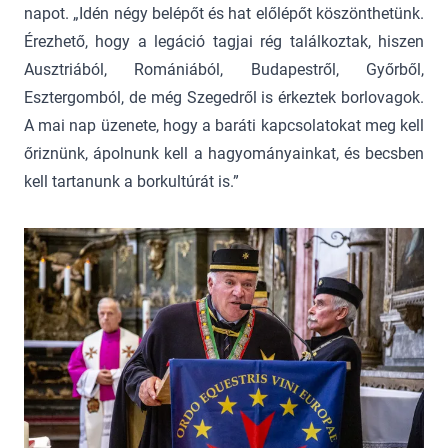
napot. „Idén négy belépőt és hat előlépőt köszönthetünk.
Érezhető, hogy a legáció tagjai rég találkoztak, hiszen
Ausztriából, Romániából, Budapestről, Győrből,
Esztergomból, de még Szegedről is érkeztek borlovagok.
A mai nap üzenete, hogy a baráti kapcsolatokat meg kell
őriznünk, ápolnunk kell a hagyományainkat, és becsben
kell tartanunk a borkultúrát is.”