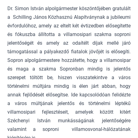
Dr. Simon István alpolgármester köszöntőjében gratulált
a Schilling János Közhasznú Alapítványnak a jubileumi
évfordulóhoz, amely az eltelt két évtizedben elősegítette
és fókuszba állította a villamosipari szakma soproni
jelentőségét és amely az odaítélt díjak mellé járó
támogatással a pályakezdő fiatalok jövőjét is elősegíti.
Sopron alpolgármestere hozzátette, hogy a villamosipar
és maga a szakma Sopronban mindig is jelentős
szerepet töltött be, hiszen visszatekintve a város
történelmi múltjára mindig is élen járt abban, hogy
annak fejlődését elősegítse. Ide kapcsolódóan felidézte
a város múltjának jelentős és történelmi léptékű
villamosipari fejlesztéseit, amelyek között kitért
Széchenyi István munkásságának jelentőségére
valamint a soproni villamosvonal-hálózatának
kiépítésére is.