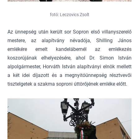
fotó: Leczovics Zsolt
Az ünnepség után került sor Sopron első villanyszerelő
mestere, az alapítvány névadója, Shilling János
emlékére emelt kandelábernél az emlékezés
koszorújának elhelyezésére, ahol Dr. Simon István
alpolgármester, Horváth István alapítványi elnök mellett
a két idei díjazott és a megnyitóünnepség résztvevői
tisztelgetek a szakma soproni úttörőjének emléke előtt.