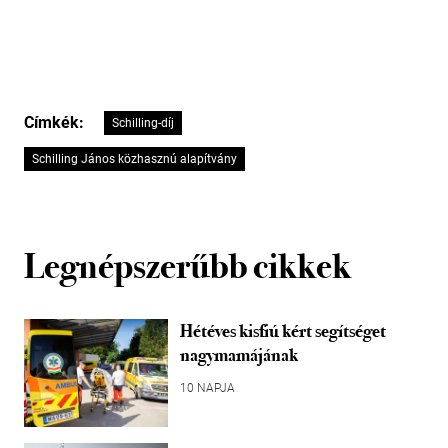
Címkék:
Schilling-díj
Schilling János közhasznú alapítvány
Legnépszerűbb cikkek
Hétéves kisfiú kért segítséget
nagymamájának
10 NAPJA