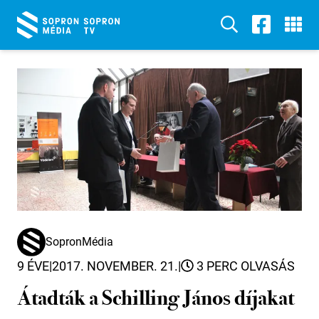
SopronMédia
9 ÉVE
|
2017. NOVEMBER. 21.
|
3 PERC OLVASÁS
Átadták a Schilling János díjakat