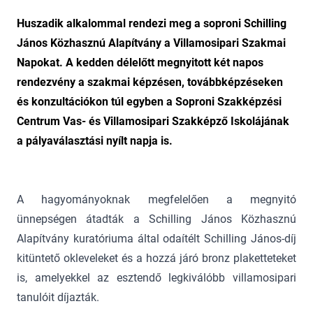
Huszadik alkalommal rendezi meg a soproni Schilling
János Közhasznú Alapítvány a Villamosipari Szakmai
Napokat. A kedden délelőtt megnyitott két napos
rendezvény a szakmai képzésen, továbbképzéseken
és konzultációkon túl egyben a Soproni Szakképzési
Centrum Vas- és Villamosipari Szakképző Iskolájának
a pályaválasztási nyílt napja is.
A hagyományoknak megfelelően a megnyitó
ünnepségen átadták a Schilling János Közhasznú
Alapítvány kuratóriuma által odaítélt Schilling János-díj
kitüntető okleveleket és a hozzá járó bronz plaketteteket
is, amelyekkel az esztendő legkiválóbb villamosipari
tanulóit díjazták.