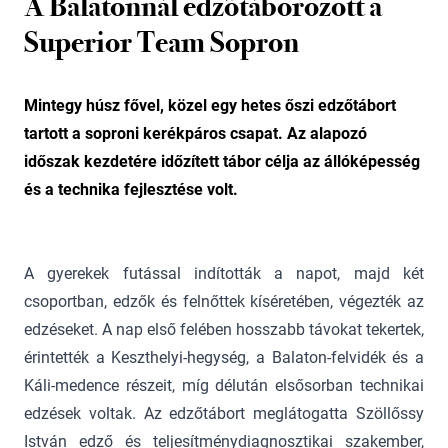
A Balatonnál edzőtáborozott a
Superior Team Sopron
Mintegy húsz fővel, közel egy hetes őszi edzőtábort
tartott a soproni kerékpáros csapat. Az alapozó
időszak kezdetére időzített tábor célja az állóképesség
és a technika fejlesztése volt.
A gyerekek futással indították a napot, majd két
csoportban, edzők és felnőttek kíséretében, végezték az
edzéseket. A nap első felében hosszabb távokat tekertek,
érintették a Keszthelyi-hegység, a Balaton-felvidék és a
Káli-medence részeit, míg délután elsősorban technikai
edzések voltak. Az edzőtábort meglátogatta Szöllőssy
István edző és teljesítménydiagnosztikai szakember,