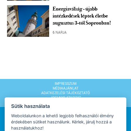
Energiaválság - újabb
intézkedések léptek életbe
augusztus 3-tól Sopronban!
6 NAPJA
IMPRESSZUM
MÉDIAAJÁNLAT
ADATKEZELÉSI TÁJÉKOZTATÓ
JOGI NYILATKOZAT
MODERÁLÁSI SZABÁLYZAT
Sütik használata
Weboldalunkon a lehető legjobb felhasználói élmény
érdekében sütiket használunk. Kérlek, járulj hozzá a
használatukhoz!