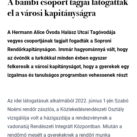
A bambi csoport tagjai látogattak
el a városi kapitányságra
A Hermann Alice Óvoda Halász Utcai Tagóvodája
vegyes csoportjának tagjait fogadták a Soproni
Rendőrkapitányságon. Immár hagyománnyá vált, hogy
az óvónők a lurkókkal minden évben egyszer
felkeresik a városi kapitányságot, hogy a gyerekek egy
izgalmas és tanulságos programban vehessenek részt
Az idei látogatásuk alkalmából 2022. június 1-jén Szabó
Noémi rendőr zászlós, a Közlekedésrendészeti Osztály
vizsgálója volt a házigazdája a rendezvénynek a
vadonatúj Rendészeti Integrált Központban. Miután a
rendőrnő mesélt a gyerekeknek a rendőri munka