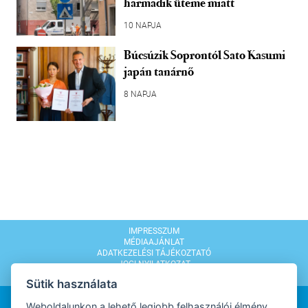
harmadik üteme miatt
10 NAPJA
Búcsúzik Soprontól Sato Kasumi
japán tanárnő
8 NAPJA
IMPRESSZUM
MÉDIAAJÁNLAT
ADATKEZELÉSI TÁJÉKOZTATÓ
JOGI NYILATKOZAT
MODERÁLÁSI SZABÁLYZAT
Sütik használata
Weboldalunkon a lehető legjobb felhasználói élmény