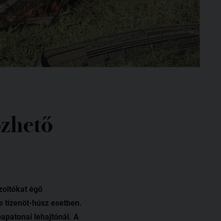
őzhető
zoltókat égő
 tizenöt-húsz esetben.
apatonai lehajtónál. A