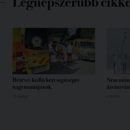
Legnépszerűbb cikk
Hétéves kisfiú kért segítséget
Nem mind
nagymamájának
ásványvize
10 NAPJA
6 NAPJA