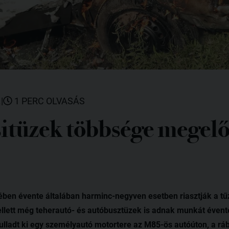
.
|
1 PERC OLVASÁS
itüzek többsége megel
n évente általában harminc-negyven esetben riasztják a tű
lett még teherautó- és autóbusztüzek is adnak munkát évente
lladt ki egy személyautó motortere az M85-ös autóúton, a ráb