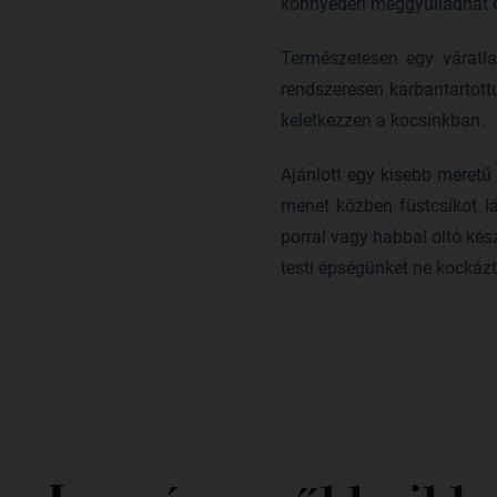
könnyedén meggyulladhat e
Természetesen egy váratla
rendszeresen karbantartottu
keletkezzen a kocsinkban.
Ajánlott egy kisebb méretű 
menet közben füstcsíkot lát
porral vagy habbal oltó kés
testi épségünket ne kockázt