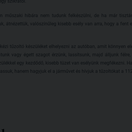
gy szikrától.
n műszaki hibára nem tudunk felkészülni, de ha már tisztán t
k, átnézettük, valószínűleg kisebb esély van arra, hogy a fent 
kézi tűzoltó készüléket elhelyezni az autóban, amit könnyen el
unk vagy égett szagot érzünk, lassítsunk, majd álljunk félre,
zülékkel egy kezdődő, kisebb tüzet van esélyünk megfékezni. Ha
assuk, hanem hagyjuk el a járművet és hívjuk a tűzoltókat a 1