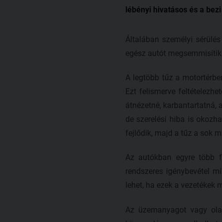
lébényi hivatásos és a bez
Általában személyi sérülés
egész autót megsemmisítik
A legtöbb tűz a motortérbe
Ezt felismerve feltételezh
átnézetné, karbantartatná, 
de szerelési hiba is okozh
fejlődik, majd a tűz a sok 
Az autókban egyre több fű
rendszeres igénybevétel mia
lehet, ha ezek a vezetékek
Az üzemanyagot vagy olaja