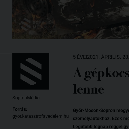
5 ÉVE
|
2021. ÁPRILIS. 28
A gépkocs
lenne
SopronMédia
Forrás:
Győr-Moson-Sopron megyébe
gyor.katasztrofavedelem.hu
személyautókhoz. Ezek mel
Legutóbb tegnap reggel gyu