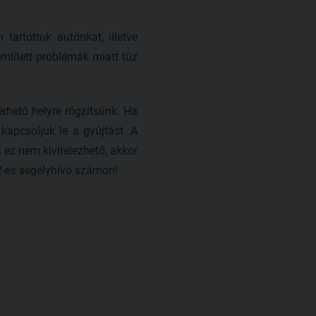
artottuk autónkat, illetve
említett problémák miatt tűz
érhető helyre rögzítsünk. Ha
 kapcsoljuk le a gyújtást. A
 ez nem kivitelezhető, akkor
12-es segélyhívó számon!