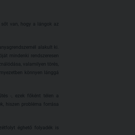
, sőt van, hogy a lángok az
nyagrendszernél alakult ki.
tóját mindenki rendszeresen
ználódása, valamilyen törés,
környezetben könnyen lánggá
tés -, ezek főként télen a
nek, hiszen probléma forrása
étfolyt éghető folyadék is