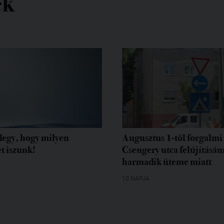
ek
egy, hogy milyen
Augusztus 1-től forgalmi 
t iszunk!
Csengery utca felújításán
harmadik üteme miatt
10 NAPJA