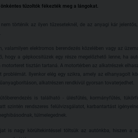
i önkéntes tűzoltók fékezték meg a lángokat.
 nem történik az ilyen tűzeseteknél, de az anyagi kár jelentős
.
n, valamilyen elektromos berendezés közelében vagy az üzema
ető, hogy a gépkocsitüzek egy része megelőzhető lenne, ha au
a motorteret tisztán tartaná. A motortérben az alkatrészek elhas
at problémát. Ilyenkor elég egy szikra, amely az elhanyagolt 
műanyagborításon, alkatrészen rendkívül gyorsan tovaterjedhet.
tőberendezés is található - ülésfűtés, kormányfűtés, tükörfű
tt szintén rendszeres felülvizsgálatot, karbantartást igényel
 meghibásodnak, túlmelegednek.
t is nagy körültekintéssel töltsük az autónkba, hiszen a sz