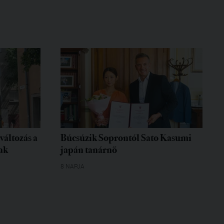
változás a
Búcsúzik Soprontól Sato Kasumi
ak
japán tanárnő
8 NAPJA