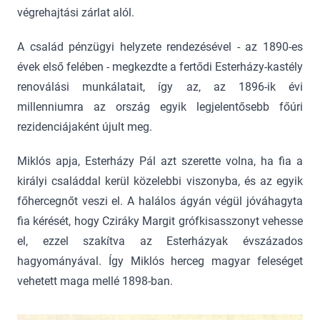
végrehajtási zárlat alól.
A család pénzügyi helyzete rendezésével - az 1890-es
évek első felében - megkezdte a fertődi Esterházy-kastély
renoválási munkálatait, így az, az 1896-ik évi
millenniumra az ország egyik legjelentősebb főúri
rezidenciájaként újult meg.
Miklós apja, Esterházy Pál azt szerette volna, ha fia a
királyi családdal kerül közelebbi viszonyba, és az egyik
főhercegnőt veszi el. A halálos ágyán végül jóváhagyta
fia kérését, hogy Cziráky Margit grófkisasszonyt vehesse
el, ezzel szakítva az Esterházyak évszázados
hagyományával. Így Miklós herceg magyar feleséget
vehetett maga mellé 1898-ban.