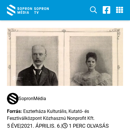
SopronMédia
Forrás:
Eszterháza Kulturális, Kutató- és
Fesztiválközpont Közhasznú Nonprofit Kft.
5 ÉVE
|
2021. ÁPRILIS. 6.
|
1 PERC OLVASÁS