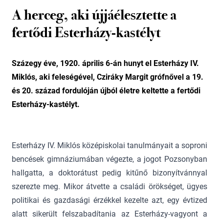
A herceg, aki újjáélesztette a
fertődi Esterházy-kastélyt
Százegy éve, 1920. április 6-án hunyt el Esterházy IV.
Miklós, aki feleségével, Cziráky Margit grófnővel a 19.
és 20. század fordulóján újból életre keltette a fertődi
Esterházy-kastélyt.
Esterházy IV. Miklós középiskolai tanulmányait a soproni
bencések gimnáziumában végezte, a jogot Pozsonyban
hallgatta, a doktorátust pedig kitűnő bizonyítvánnyal
szerezte meg. Mikor átvette a családi örökséget, ügyes
politikai és gazdasági érzékkel kezelte azt, egy évtized
alatt sikerült felszabadítania az Esterházy-vagyont a