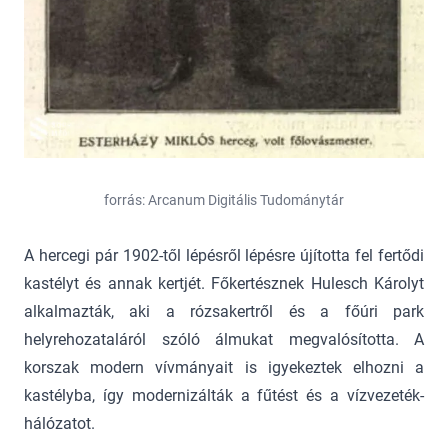
forrás: Arcanum Digitális Tudománytár
A hercegi pár 1902-től lépésről lépésre újította fel fertődi
kastélyt és annak kertjét. Főkertésznek Hulesch Károlyt
alkalmazták, aki a rózsakertről és a főúri park
helyrehozataláról szóló álmukat megvalósította. A
korszak modern vívmányait is igyekeztek elhozni a
kastélyba, így modernizálták a fűtést és a vízvezeték-
hálózatot.