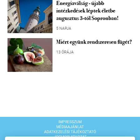
Energiaválság - újabb
intézkedések léptek életbe
augusztus 3-tól Sopronban!
5 NAPJA
Miért együnk rendszeresen fügét?
13 ÓRÁJA
IMPRESSZUM
MÉDIAAJÁNLAT
ADATKEZELÉSI TÁJÉKOZTATÓ
JOGI NYILATKOZAT