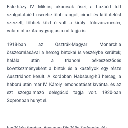
Esterházy IV. Miklós, akárcsak ősei, a hazáért tett
szolgálataiért cserébe több rangot, címet és kitüntetést
szerzett, többek közt ő volt a királyi főlovászmester,
valamint az Aranygyapjas rend tagja is.
1918-ban az Osztrák-Magyar Monarchia
összeomlásával a herceg birtokai is veszélybe kerültek;
halála után a trianoni békeszerződés
következményeként a birtok és a kastélyok egy része
Ausztriához került. A korábban Habsburg-hű herceg, a
háború után már IV. Károly lemondatását kívánta, és az
ezt szorgalmazó delegáció tagja volt. 1920-ban
Sopronban hunyt el.
borítókép forrása: Arcanum Digitális Tudománytár