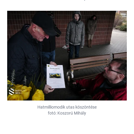
Hatmilliomodik utas köszöntése
fotó: Koszorú Mihály