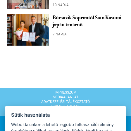
10 NAPJA
Búcsúzik Soprontól Sato Kasumi
japán tanárnő
7 NAPJA
IMPRESSZUM
MÉDIAAJÁNLAT
ADATKEZELÉSI TÁJÉKOZTATÓ
JOGI NYILATKOZAT
MODERÁLÁSI SZABÁLYZAT
Sütik használata
Weboldalunkon a lehető legjobb felhasználói élmény
érdekében sütiket használunk. Kérlek, járulj hozzá a