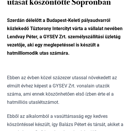
utasát köszöntötte Sopronban
Szerdán délelőtt a Budapest-Keleti pályaudvarról
közlekedő Tűztorony Intercityt várta a vállalat nevében
Lendvay Péter, a GYSEV Zrt. személyszállítási üzletág
vezetője, aki egy meglepetéssel is készült a
hatmilliomodik utas számára.
Ebben az évben közel százezer utassal növekedett az
elmúlt évhez képest a GYSEV Zrt. vonalain utazók
száma, ami ennek köszönhetően első ízben érte el a
hatmilliós utaslétszámot.
Ebből az alkalomból a vasúttársaság egy kedves
köszöntéssel készült, így Balázs Pétert és társát, akiket a