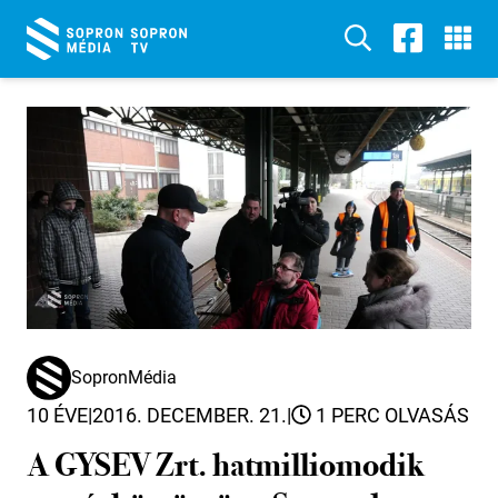
SopronMédia
10 ÉVE
|
2016. DECEMBER. 21.
|
1 PERC OLVASÁS
A GYSEV Zrt. hatmilliomodik