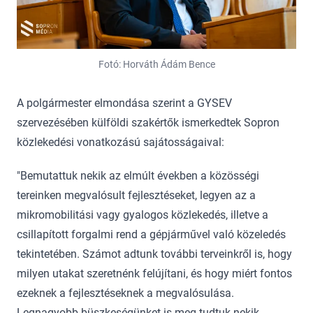
Fotó: Horváth Ádám Bence
A polgármester elmondása szerint a GYSEV
szervezésében külföldi szakértők ismerkedtek Sopron
közlekedési vonatkozású sajátosságaival:
"Bemutattuk nekik az elmúlt években a közösségi
tereinken megvalósult fejlesztéseket, legyen az a
mikromobilitási vagy gyalogos közlekedés, illetve a
csillapított forgalmi rend a gépjárművel való közeledés
tekintetében. Számot adtunk további terveinkről is, hogy
milyen utakat szeretnénk felújítani, és hogy miért fontos
ezeknek a fejlesztéseknek a megvalósulása.
Legnagyobb büszkeségünket is meg tudtuk nekik