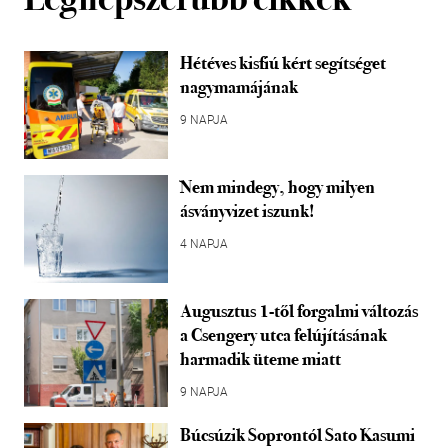
Hétéves kisfiú kért segítséget
nagymamájának
9 NAPJA
Nem mindegy, hogy milyen
ásványvizet iszunk!
4 NAPJA
Augusztus 1-től forgalmi változás
a Csengery utca felújításának
harmadik üteme miatt
9 NAPJA
Búcsúzik Soprontól Sato Kasumi