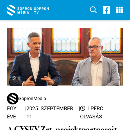
SopronMédia
EGY
|
2025. SZEPTEMBER.
|
1 PERC
ÉVE
11.
OLVASÁS
A GYSEV Zrt. projektpartnereit