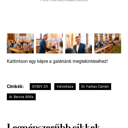
Kattintson egy képre a galériánk megtekintéséhez!
Címkék:
GYSEV Zrt.
Városháza
Dr. Farkas Ciprián
dr. Barcza Attila
Legnépszerűbb cikkek