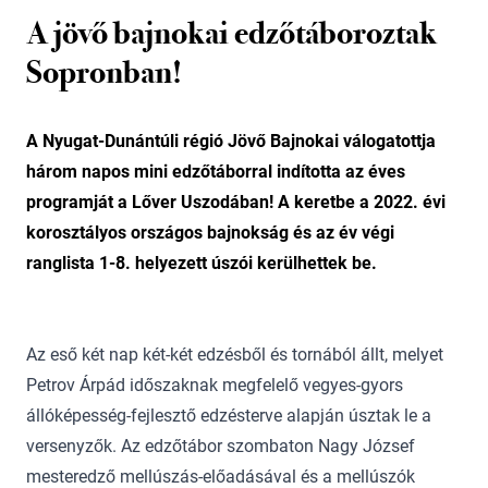
A jövő bajnokai edzőtáboroztak
Sopronban!
A Nyugat-Dunántúli régió Jövő Bajnokai válogatottja
három napos mini edzőtáborral indította az éves
programját a Lőver Uszodában! A keretbe a 2022. évi
korosztályos országos bajnokság és az év végi
ranglista 1-8. helyezett úszói kerülhettek be.
Az eső két nap két-két edzésből és tornából állt, melyet
Petrov Árpád időszaknak megfelelő vegyes-gyors
állóképesség-fejlesztő edzésterve alapján úsztak le a
versenyzők. Az edzőtábor szombaton Nagy József
mesteredző mellúszás-előadásával és a mellúszók