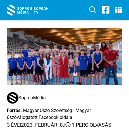
SopronMédia
Forrás:
Magyar Úszó Szövetség - Magyar
úszóválogatott Facebook oldala
3 ÉVE
|
2023. FEBRUÁR. 8.
|
1 PERC OLVASÁS