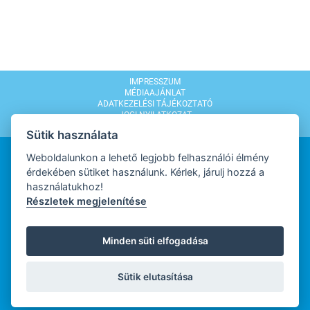
IMPRESSZUM
MÉDIAAJÁNLAT
ADATKEZELÉSI TÁJÉKOZTATÓ
JOGI NYILATKOZAT
MODERÁLÁSI SZABÁLYZAT
Sütik használata
Weboldalunkon a lehető legjobb felhasználói élmény
érdekében sütiket használunk. Kérlek, járulj hozzá a
használatukhoz!
Részletek megjelenítése
WEBDESIGN
Minden süti elfogadása
WEBFEJLESZTŐ
Sütik elutasítása