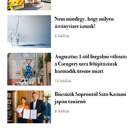
Nem mindegy, hogy milyen
ásványvizet iszunk!
5 NAPJA
Augusztus 1-től forgalmi változás
a Csengery utca felújításának
harmadik üteme miatt
10 NAPJA
Búcsúzik Soprontól Sato Kasumi
japán tanárnő
8 NAPJA