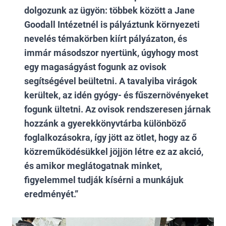
dolgozunk az ügyön: többek között a Jane
Goodall Intézetnél is pályáztunk környezeti
nevelés témakörben kiírt pályázaton, és
immár másodszor nyertünk, úgyhogy most
egy magaságyást fogunk az ovisok
segítségével beültetni. A tavalyiba virágok
kerültek, az idén gyógy- és fűszernövényeket
fogunk ültetni. Az ovisok rendszeresen járnak
hozzánk a gyerekkönyvtárba különböző
foglalkozásokra, így jött az ötlet, hogy az ő
közreműködésükkel jöjjön létre ez az akció,
és amikor meglátogatnak minket,
figyelemmel tudják kísérni a munkájuk
eredményét.