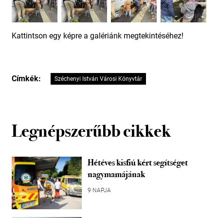
Kattintson egy képre a galériánk megtekintéséhez!
Címkék:
Széchenyi István Városi Könyvtár
Legnépszerűbb cikkek
Hétéves kisfiú kért segítséget
nagymamájának
9 NAPJA