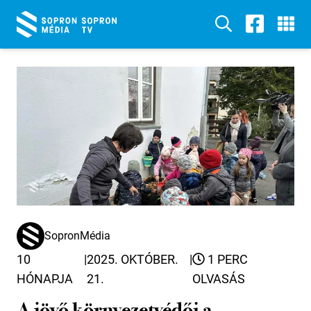
SopronMédia
10
|
2025. OKTÓBER.
|
1 PERC
HÓNAPJA
21.
OLVASÁS
A jövő környezetvédői a