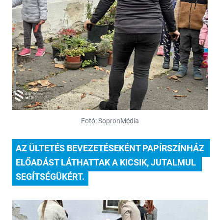
Fotó: SopronMédia
AZ ÜLTETÉS BEVEZETÉSEKÉNT PAPÍRSZÍNHÁZ 
ELŐADÁST LÁTHATTAK A KICSIK, JUTALMUL 
SEGÍTSÉGÜKÉRT.