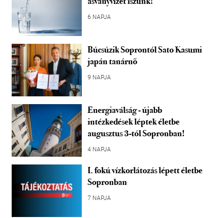
ásványvizet iszunk!
6 NAPJA
Búcsúzik Soprontól Sato Kasumi
japán tanárnő
9 NAPJA
Energiaválság - újabb
intézkedések léptek életbe
augusztus 3-tól Sopronban!
4 NAPJA
I. fokú vízkorlátozás lépett életbe
Sopronban
7 NAPJA