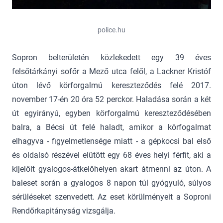
police.hu
Sopron belterületén közlekedett egy 39 éves
felsőtárkányi sofőr a Mező utca felől, a Lackner Kristóf
úton lévő körforgalmú kereszteződés felé 2017.
november 17-én 20 óra 52 perckor. Haladása során a két
út egyirányú, egyben körforgalmú kereszteződésében
balra, a Bécsi út felé haladt, amikor a körfogalmat
elhagyva - figyelmetlensége miatt - a gépkocsi bal első
és oldalsó részével elütött egy 68 éves helyi férfit, aki a
kijelölt gyalogos-átkelőhelyen akart átmenni az úton. A
baleset során a gyalogos 8 napon túl gyógyuló, súlyos
sérüléseket szenvedett. Az eset körülményeit a Soproni
Rendőrkapitányság vizsgálja.