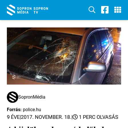
SopronMédia
Forrás:
police.hu
9 ÉVE
|
2017. NOVEMBER. 18.
|
1 PERC OLVASÁS