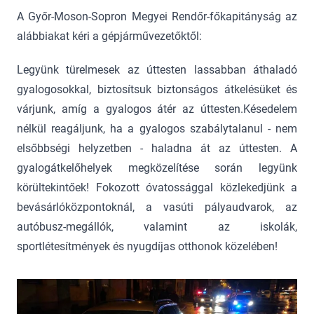
A Győr-Moson-Sopron Megyei Rendőr-főkapitányság az
alábbiakat kéri a gépjárművezetőktől:
Legyünk türelmesek az úttesten lassabban áthaladó
gyalogosokkal, biztosítsuk biztonságos átkelésüket és
várjunk, amíg a gyalogos átér az úttesten.Késedelem
nélkül reagáljunk, ha a gyalogos szabálytalanul - nem
elsőbbségi helyzetben - haladna át az úttesten. A
gyalogátkelőhelyek megközelítése során legyünk
körültekintőek! Fokozott óvatossággal közlekedjünk a
bevásárlóközpontoknál, a vasúti pályaudvarok, az
autóbusz-megállók, valamint az iskolák,
sportlétesítmények és nyugdíjas otthonok közelében!