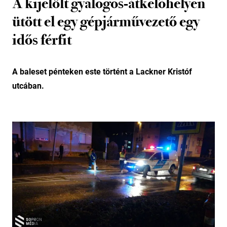
A kijelölt gyalogos-átkelőhelyen
ütött el egy gépjárművezető egy
idős férfit
A baleset pénteken este történt a Lackner Kristóf
utcában.