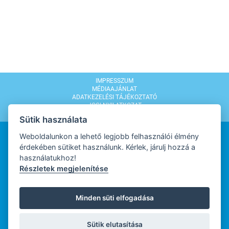
IMPRESSZUM
MÉDIAAJÁNLAT
ADATKEZELÉSI TÁJÉKOZTATÓ
JOGI NYILATKOZAT
MODERÁLÁSI SZABÁLYZAT
Sütik használata
Weboldalunkon a lehető legjobb felhasználói élmény
érdekében sütiket használunk. Kérlek, járulj hozzá a
használatukhoz!
Részletek megjelenítése
WEBDESIGN
Minden süti elfogadása
WEBFEJLESZTŐ
Sütik elutasítása