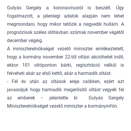
Gulyás Gergely a koronavírusról is beszélt. Úgy
fogalmazott, a jelenlegi adatok alapján nem lehet
megmondani, hogy mikor tetőzik a negyedik hullám. A
prognózisok széles időtávban szórnak november végétől
december végéig.
A miniszterelnökséget vezető miniszter emlékeztetett,
hogy a kormány november 22-től oltási akcióhetet indít,
ekkor 101 oltóponton bárki, regisztráció nélkül is
felveheti akár az első kettő, akár a harmadik oltást.
- Fél év után az oltások ereje csökken, ezért azt
javasoljuk hogy harmadik megerősítő oltást vegyék fel
az emberek – jelentette ki Gulyás Gergely
Miniszterelnökséget vezető miniszter a kormányinfón.