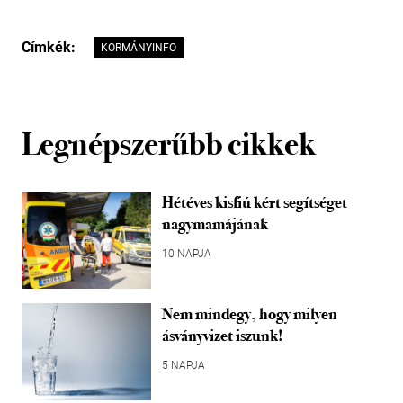
Címkék:
KORMÁNYINFO
Legnépszerűbb cikkek
Hétéves kisfiú kért segítséget
nagymamájának
10 NAPJA
Nem mindegy, hogy milyen
ásványvizet iszunk!
5 NAPJA