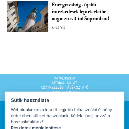
Energiaválság - újabb
intézkedések léptek életbe
augusztus 3-tól Sopronban!
6 NAPJA
IMPRESSZUM
MÉDIAAJÁNLAT
ADATKEZELÉSI TÁJÉKOZTATÓ
JOGI NYILATKOZAT
MODERÁLÁSI SZABÁLYZAT
Sütik használata
Weboldalunkon a lehető legjobb felhasználói élmény
érdekében sütiket használunk. Kérlek, járulj hozzá a
használatukhoz!
Részletek megjelenítése