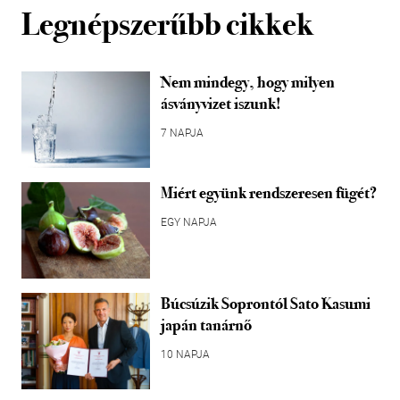
Legnépszerűbb cikkek
Nem mindegy, hogy milyen
ásványvizet iszunk!
7 NAPJA
Miért együnk rendszeresen fügét?
EGY NAPJA
Búcsúzik Soprontól Sato Kasumi
japán tanárnő
10 NAPJA