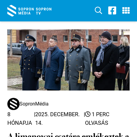
SopronMédia
8
|
2025. DECEMBER.
|
1 PERC
HÓNAPJA
14.
OLVASÁS
A limanowai csatára emlékeztek a