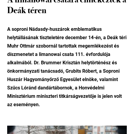
Deák téren
A soproni Nádasdy-huszárok emblematikus
helytállásának tiszteletére december 14-én, a Deák téri
Muhr Ottmár szobornál tartottak megemlékezést és
díszmenetet a limanowai csata 111. évfordulója
alkalmából. Dr. Brummer Krisztán helytörténész és
önkormányzati tanácsadó, Grubits Róbert, a Soproni
Huszár Hagyományőrző Egyesület elnöke, valamint
Szűcs Lóránd dandártábornok, a Honvédelmi
Minisztérium miniszteri titkárságvezetője is jelen volt
az eseményen.