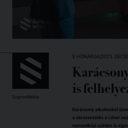
8 HÓNAPJA
|
2025. DECE
Karácsony
is felhely
SopronMédia
Karácsony alkalmából ünnep
a városvezetés a Lőver us
nemzetközi szinten is egyr