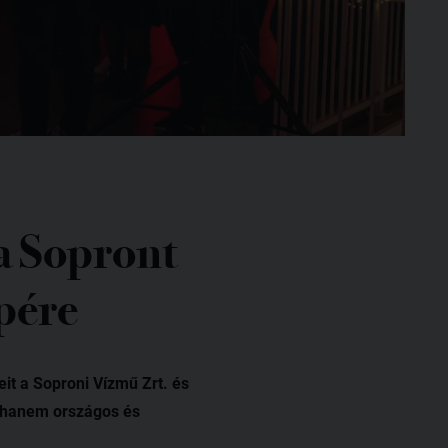
a Sopront
épére
it a Soproni Vízmű Zrt. és
, hanem országos és