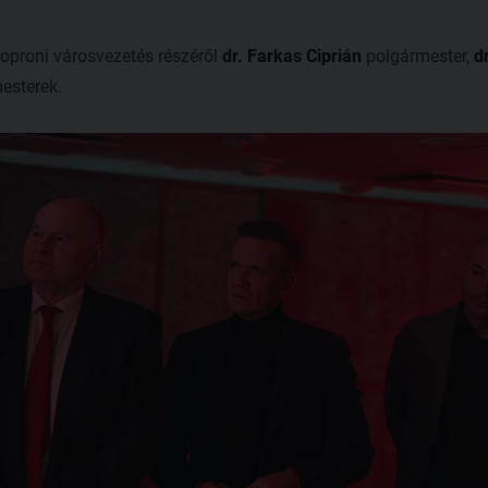
soproni városvezetés részéről
dr. Farkas Ciprián
polgármester,
d
esterek.