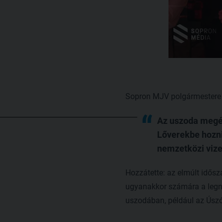
Sopron MJV polgármestere 
Az uszoda megép
Lőverekbe hozni
nemzetközi vizes
Hozzátette: az elmúlt idősz
ugyanakkor számára a legnag
uszodában, például az Úsz