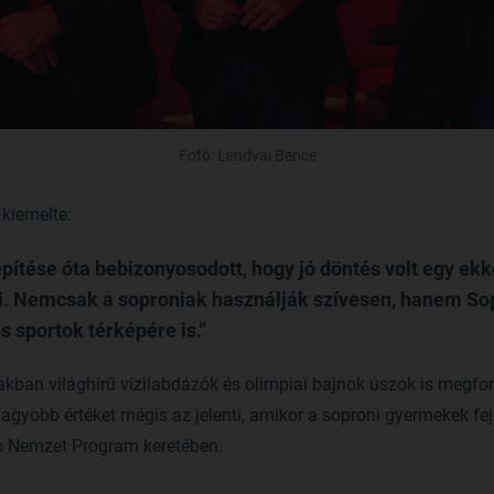
Fotó: Lendvai Bence
kiemelte:
ítése óta bebizonyosodott, hogy jó döntés volt egy ekko
. Nemcsak a soproniak használják szívesen, hanem Sopr
 sportok térképére is.
akban világhírű vízilabdázók és olimpiai bajnok úszók is megfor
yobb értéket mégis az jelenti, amikor a soproni gyermekek fejl
ó Nemzet Program keretében.