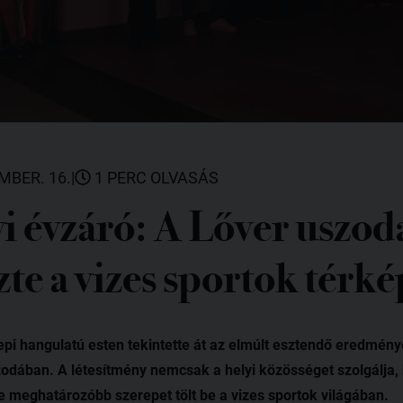
MBER. 16.
|
1 PERC OLVASÁS
i évzáró: A Lőver uszod
ezte a vizes sportok térk
i hangulatú esten tekintette át az elmúlt esztendő eredménye
zodában. A létesítmény nemcsak a helyi közösséget szolgálja
e meghatározóbb szerepet tölt be a vizes sportok világában.