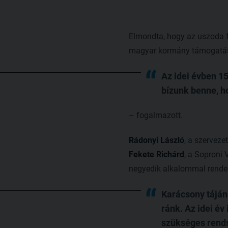
Elmondta, hogy az uszoda 
magyar kormány támogatá
Az idei évben 1
bízunk benne, h
– fogalmazott.
Rádonyi László
, a szervez
Fekete Richárd
, a Soproni
negyedik alkalommal rendez
Karácsony táján 
ránk. Az idei év
szükséges rend