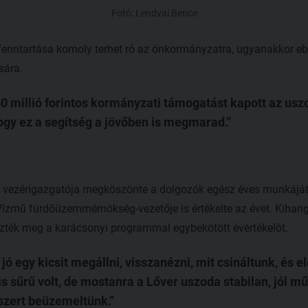
Fotó: Lendvai Bence
fenntartása komoly terhet ró az önkormányzatra, ugyanakkor e
sára.
50 millió forintos kormányzati támogatást kapott az us
ogy ez a segítség a jövőben is megmarad.
et vezérigazgatója megköszönte a dolgozók egész éves munkájá
 Vízmű fürdőüzemmérnökség-vezetője is értékelte az évet. Kihan
ték meg a karácsonyi programmal egybekötött évértékelőt.
jó egy kicsit megállni, visszanézni, mit csináltunk, és el
 is sűrű volt, de mostanra a Lőver uszoda stabilan, jól 
szert beüzemeltünk.