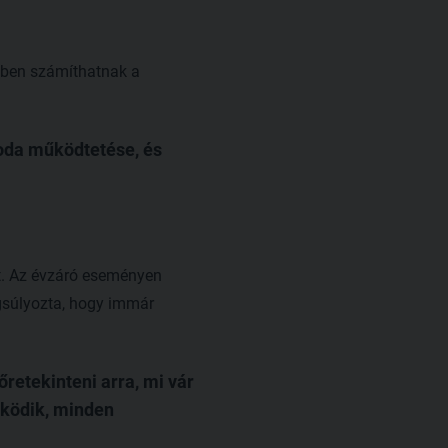
bben számíthatnak a
zoda működtetése, és
t. Az évzáró eseményen
gsúlyozta, hogy immár
őretekinteni arra, mi vár
működik, minden