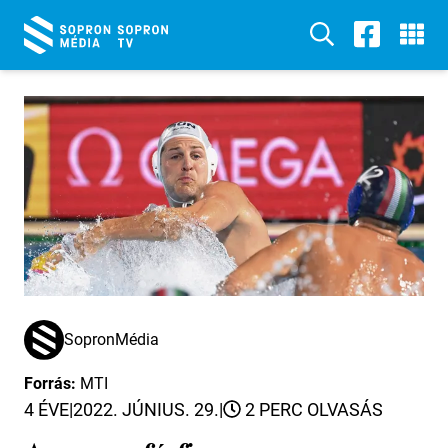
SopronMédia
Forrás:
MTI
4 ÉVE
|
2022. JÚNIUS. 29.
|
2 PERC OLVASÁS