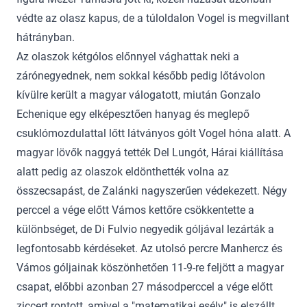
védte az olasz kapus, de a túloldalon Vogel is megvillant
hátrányban.
Az olaszok kétgólos előnnyel vághattak neki a
zárónegyednek, nem sokkal később pedig lőtávolon
kívülre került a magyar válogatott, miután Gonzalo
Echenique egy elképesztően hanyag és meglepő
csuklómozdulattal lőtt látványos gólt Vogel hóna alatt. A
magyar lövők naggyá tették Del Lungót, Hárai kiállítása
alatt pedig az olaszok eldönthették volna az
összecsapást, de Zalánki nagyszerűen védekezett. Négy
perccel a vége előtt Vámos kettőre csökkentette a
különbséget, de Di Fulvio negyedik góljával lezárták a
legfontosabb kérdéseket. Az utolsó percre Manhercz és
Vámos góljainak köszönhetően 11-9-re feljött a magyar
csapat, előbbi azonban 27 másodperccel a vége előtt
ziccert rontott, amivel a "matematikai esély" is elszállt.