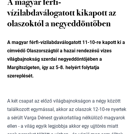
A magyar férfi-
vízilabdaválogatott kikapott az
olaszoktól a negyeddöntőben
A magyar férfi-vízilabdaválogatott 11-10-re kapott ki a
címvédő Olaszországtól a hazai rendezésű vizes
világbajnokság szerdai negyeddöntőjében a
Margitszigeten, így az 5-8. helyért folytatja
szereplését.
A két csapat az előző világbajnokságon a négy között
találkozott egymással, akkor az olaszok 12-10-re nyertek
a sérült Varga Dénest gyakorlatilag nélkülöző magyarok
ellen - a világ egyik legjobbja akkor egy ujjtörés miatt