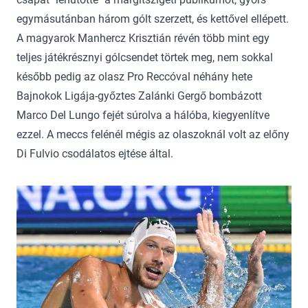
egymásutánban három gólt szerzett, és kettővel ellépett.
A magyarok Manhercz Krisztián révén több mint egy
teljes játékrésznyi gólcsendet törtek meg, nem sokkal
később pedig az olasz Pro Reccóval néhány hete
Bajnokok Ligája-győztes Zalánki Gergő bombázott
Marco Del Lungo fejét súrolva a hálóba, kiegyenlítve
ezzel. A meccs felénél mégis az olaszoknál volt az előny
Di Fulvio csodálatos ejtése által.