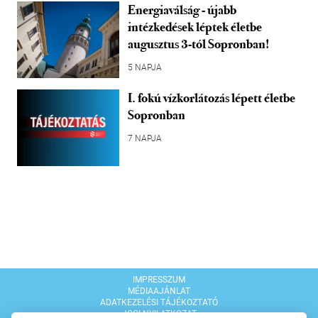
Energiaválság - újabb
intézkedések léptek életbe
augusztus 3-tól Sopronban!
5 NAPJA
I. fokú vízkorlátozás lépett életbe
Sopronban
7 NAPJA
IMPRESSZUM
MÉDIAAJÁNLAT
ADATKEZELÉSI TÁJÉKOZTATÓ
JOGI NYILATKOZAT