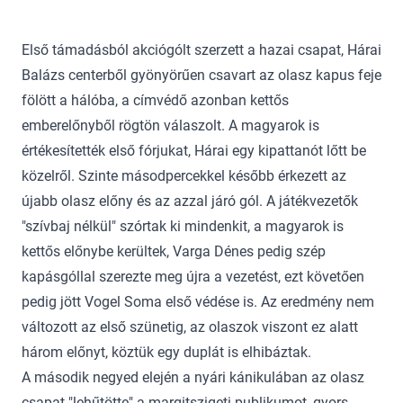
Első támadásból akciógólt szerzett a hazai csapat, Hárai
Balázs centerből gyönyörűen csavart az olasz kapus feje
fölött a hálóba, a címvédő azonban kettős
emberelőnyből rögtön válaszolt. A magyarok is
értékesítették első fórjukat, Hárai egy kipattanót lőtt be
közelről. Szinte másodpercekkel később érkezett az
újabb olasz előny és az azzal járó gól. A játékvezetők
"szívbaj nélkül" szórtak ki mindenkit, a magyarok is
kettős előnybe kerültek, Varga Dénes pedig szép
kapásgóllal szerezte meg újra a vezetést, ezt követően
pedig jött Vogel Soma első védése is. Az eredmény nem
változott az első szünetig, az olaszok viszont ez alatt
három előnyt, köztük egy duplát is elhibáztak.
A második negyed elején a nyári kánikulában az olasz
csapat "lehűtötte" a margitszigeti publikumot, gyors