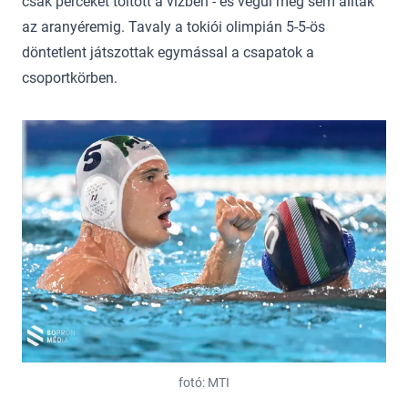
csak perceket töltött a vízben - és végül meg sem álltak
az aranyéremig. Tavaly a tokiói olimpián 5-5-ös
döntetlent játszottak egymással a csapatok a
csoportkörben.
fotó: MTI