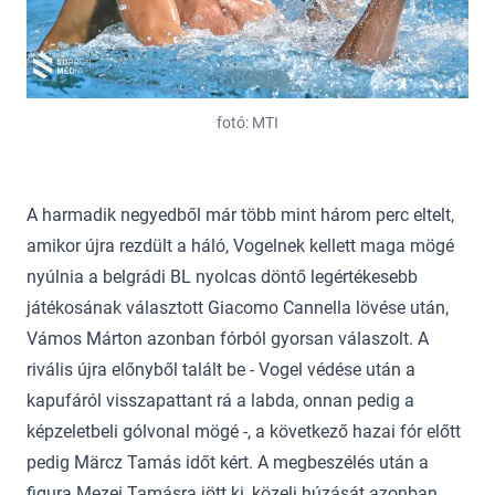
fotó: MTI
A harmadik negyedből már több mint három perc eltelt,
amikor újra rezdült a háló, Vogelnek kellett maga mögé
nyúlnia a belgrádi BL nyolcas döntő legértékesebb
játékosának választott Giacomo Cannella lövése után,
Vámos Márton azonban fórból gyorsan válaszolt. A
rivális újra előnyből talált be - Vogel védése után a
kapufáról visszapattant rá a labda, onnan pedig a
képzeletbeli gólvonal mögé -, a következő hazai fór előtt
pedig Märcz Tamás időt kért. A megbeszélés után a
figura Mezei Tamásra jött ki, közeli húzását azonban