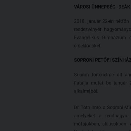
VÁROSI ÜNNEPSÉG -DEÁK T
2018. január 22-én hétfőn
rendezvényét hagyományo
Evangélikus Gimnázium é
érdeklődőket.
SOPRONI PETŐFI SZÍNHÁZ -
Sopron történelme áll a
fiatalja mutat be január
alkalmából.
Dr. Tóth Imre, a Soproni Mú
amelyeket a rendhagyó s
műfajokban, stílusokban. 