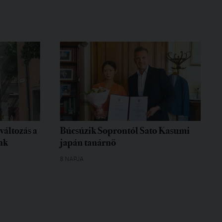
változás a
Búcsúzik Soprontól Sato Kasumi
ak
japán tanárnő
8 NAPJA