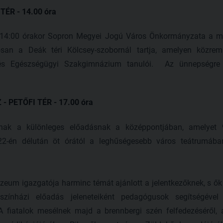
ÉR - 14.00 óra
 14:00 órakor Sopron Megyei Jogú Város Önkormányzata a ma
san a Deák téri Kölcsey-szobornál tartja, amelyen közre
s Egészségügyi Szakgimnázium tanulói. Az ünnepségre s
 PETŐFI TÉR - 17.00 óra
nnak a különleges előadásnak a középpontjában, amelyet 
 22-én délután öt órától a leghűségesebb város teátrumáb
zeum igazgatója harminc témát ajánlott a jelentkezőknek, s ők 
zínházi előadás jeleneteiként pedagógusok segítségével 
A fiatalok mesélnek majd a brennbergi szén felfedezéséről, a