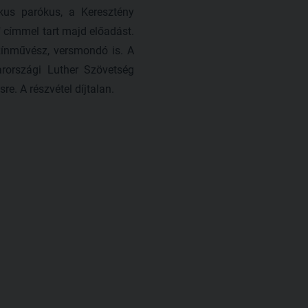
us parókus, a Keresztény
 címmel tart majd előadást.
színművész, versmondó is. A
rországi Luther Szövetség
e. A részvétel díjtalan.