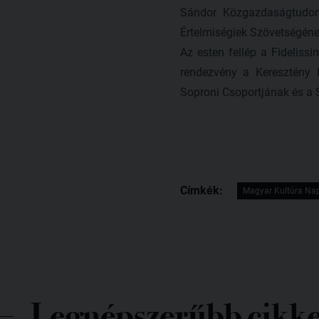
Sándor Közgazdaságtudom
Értelmiségiek Szövetségéne
Az esten fellép a Fideliss
rendezvény a Keresztény 
Soproni Csoportjának és a 
Címkék:
Magyar Kultúra Na
Legnépszerűbb cikk