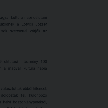
gyar kultúra napi délutáni
működnek a Eötvös József
ok szeretettel várják az
9 oktatási intézmény 100
an a magyar kultúra napja
választottak ebből kilencet,
dolgoztak fel, különböző
 helyi boszorkányperekről,