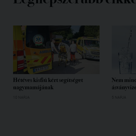
Hétéves kisfiú kért segítséget
Nem mind
nagymamájának
ásványvize
10 NAPJA
5 NAPJA