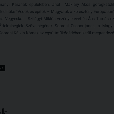
ányi Karának épületében, ahol Makláry Ákos görögkatolik
k elnöke "Védők és építők – Magyarok a keresztény Európában"
ima Vegyeskar - Szilágyi Miklós vezényletével és Ács Tamás 
Értelmiségiek Szövetségének Soproni Csoportjának, a Magya
Soproni Kálvin Körnek az együttműkődédében kerül megrendezésr
pja
ek