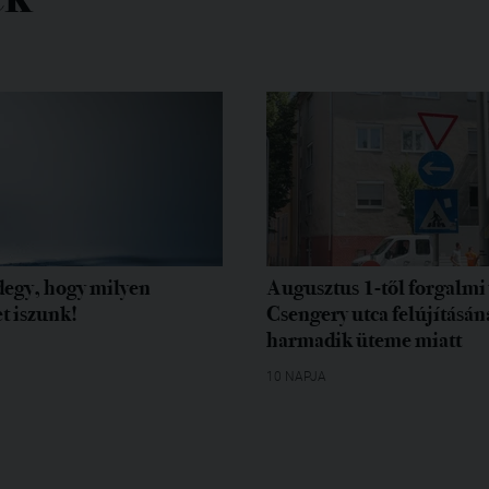
egy, hogy milyen
Augusztus 1-től forgalmi 
t iszunk!
Csengery utca felújításán
harmadik üteme miatt
10 NAPJA