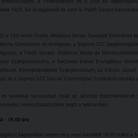
prédikációjáról, a Pihenőkereszt és a Zöld kő legendájáró
edek 1420. évi kivégzéséről és arról is, Petőfi Sándor katonás
i: a Tóth Antal Óvoda, Általános Iskola, Speciális Szakiskola é
Iskola, Gimnázium és Kollégium, a Soproni SZC Idegenforgalm
légiuma, a Petőfi Sándor Általános Iskola és Művészetoktatá
ostai Szakgimnáziuma, a Berzsenyi Dániel Evangélikus Gimn
 Kertészeti, Környezetvédelmi Szakgimnázium, az Eötvös Józse
m és a Soproni SZC Vas- és Villamosipari Szakképző Iskolája
és technikai támogatást nyújt az oktatási intézményeknek je
ínművész, rendezőasszisztens segíti a teátrumban.
 - 18.00 óra
apjához kapcsolódó rendezvény veszi kezdetét 18.00 órától a