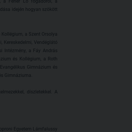
l, a Fehér Ló fogadóról, a
kodása idején hogyan szökött
s Kollégium, a Szent Orsolya
i, Kereskedelmi, Vendéglátó
si Intézmény, a Fáy András
ázium és Kollégium, a Roth
f Evangélikus Gimnázium és
 és Gimnáziuma.
lmezekkel, díszletekkel. A
 Soproni Egyetem Lámfalussy