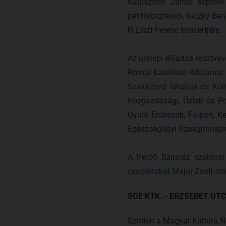
Kapisztrán János soproni 
pékfürösztésről, Niczky Ben
ki Liszt Ferenc koncertjére.
Az ünnepi előadás résztvevő
Római Katolikus Általános 
Szakképző Iskolája és Kol
Közgazdasági, Üzleti és P
Gyula Erdészeti, Faipari,
Egészségügyi Szakgimnáziu
A Petőfi Színház szakmai 
csoportokat Major Zsolt sz
SOE KTK. - ERZSÉBET UTCA
Szintén a Magyar Kultúra N