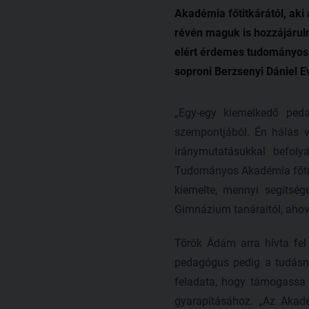
Akadémia főtitkárától, aki
révén maguk is hozzájárul
elért érdemes tudományos 
soproni Berzsenyi Dániel E
„Egy-egy kiemelkedő peda
szempontjából. Én hálás 
iránymutatásukkal befol
Tudományos Akadémia főtit
kiemelte, mennyi segítség
Gimnázium tanáraitól, ahov
Török Ádám arra hívta fel
pedagógus pedig a tudás
feladata, hogy támogassa 
gyarapításához. „Az Akad