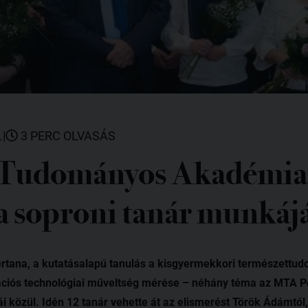
.
|
3 PERC OLVASÁS
Tudományos Akadémia 
 a soproni tanár munkáj
rtana, a kutatásalapú tanulás a kisgyermekkori természettu
iós technológiai műveltség mérése – néhány téma az MTA Pe
ái közül. Idén 12 tanár vehette át az elismerést Török Ádámt