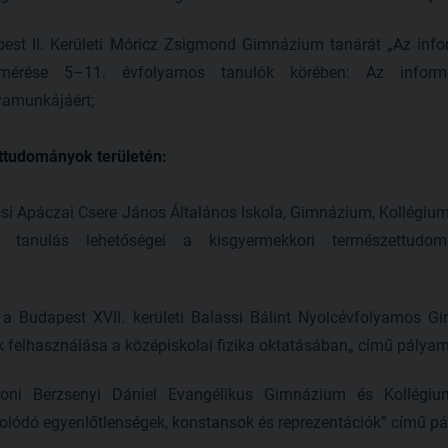
apest II. Kerületi Móricz Zsigmond Gimnázium tanárát „Az in
 mérése 5–11. évfolyamos tanulók körében: Az inform
amunkájáért;
ttudományok területén:
csi Apáczai Csere János Általános Iskola, Gimnázium, Kollégium
ú tanulás lehetőségei a kisgyermekkori természettudo
a Budapest XVII. kerületi Balassi Bálint Nyolcévfolyamos 
k felhasználása a középiskolai fizika oktatásában„ című pályam
oni Berzsenyi Dániel Evangélikus Gimnázium és Kollégium
solódó egyenlőtlenségek, konstansok és reprezentációk” című p