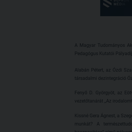
A Magyar Tudományos Akad
Pedagógus Kutatói Pályadíj
Alabán Pétert, az Ózdi Sza
társadalmi dezintegráció Ó
Fenyő D. Györgyöt, az Eö
vezetőtanárát „Az irodalom
Kissné Gera Ágnest, a Szege
munkát? A természettud