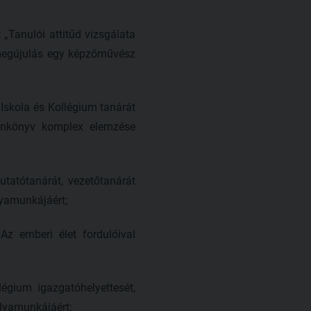
 „Tanulói attitűd vizsgálata
 megújulás egy képzőművész
Iskola és Kollégium tanárát
tankönyv komplex elemzése
tatótanárát, vezetőtanárát
lyamunkájáért;
z emberi élet fordulóival
gium igazgatóhelyettesét,
ályamunkájáért;