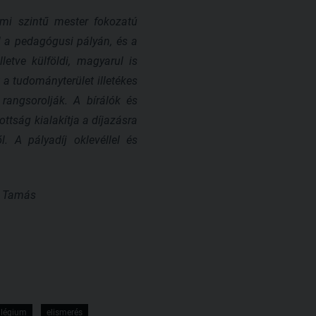
emi szintű mester fokozatú
l a pedagógusi pályán, és a
etve külföldi, magyarul is
 a tudományterület illetékes
rangsorolják. A bírálók és
tság kialakítja a díjazásra
. A pályadíj oklevéllel és
ti Tamás
llégium
elismerés