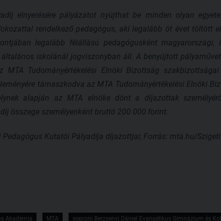
díj elnyerésére pályázatot nyújthat be minden olyan egyet
kozattal rendelkező pedagógus, aki legalább öt évet töltött e
ntjában legalább félállású pedagógusként magyarországi, ill
általános iskolánál jogviszonyban áll. A benyújtott pályaművet
 az MTA Tudományértékelési Elnöki Bizottság szakbizottságai 
éleményére támaszkodva az MTA Tudományértékelési Elnöki Bizot
lynek alapján az MTA elnöke dönt a díjazottak személyéről
díj összege személyenként bruttó 200 000 forint.
 Pedagógus Kutatói Pályadíja díjazottjai; Forrás: mta.hu/Szige
s Akadémia
MTA
soproni Berzsenyi Dániel Evangélikus Gimnázium és Ko