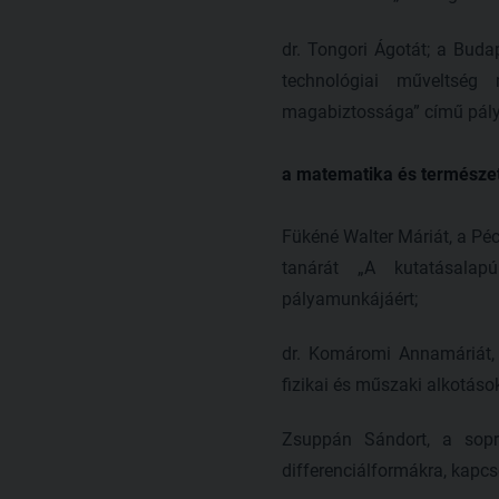
dr. Tongori Ágotát; a Bud
technológiai műveltség
magabiztossága” című pály
a matematika és természe
Fükéné Walter Máriát, a Pé
tanárát „A kutatásalap
pályamunkájáért;
dr. Komáromi Annamáriát, 
fizikai és műszaki alkotáso
Zsuppán Sándort, a sopr
differenciálformákra, kapc