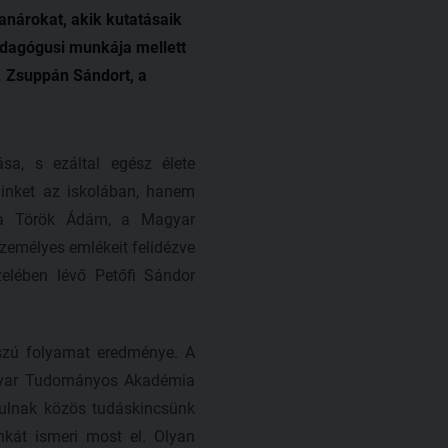
anárokat, akik kutatásaik
edagógusi munkája mellett
. Zsuppán Sándort, a
sa, s ezáltal egész élete
inket az iskolában, hanem
dta Török Ádám, a Magyar
emélyes emlékeit felidézve
zelében lévő Petőfi Sándor
sszú folyamat eredménye. A
gyar Tudományos Akadémia
rulnak közös tudáskincsünk
kát ismeri most el. Olyan