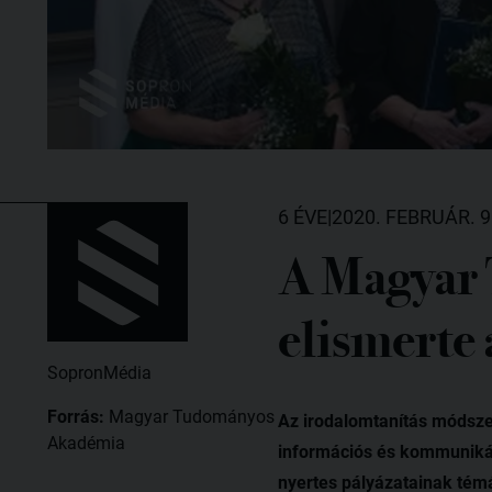
6 ÉVE
|
2020. FEBRUÁR. 9
A Magyar 
elismerte
SopronMédia
Forrás:
Magyar Tudományos
Az irodalomtanítás módsze
Akadémia
információs és kommunikác
nyertes pályázatainak tém