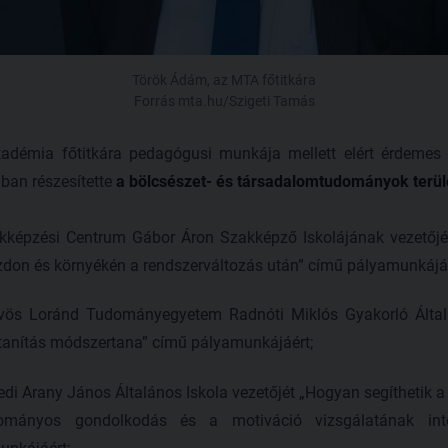
Török Ádám, az MTA főtitkára
Forrás mta.hu/Szigeti Tamás
émia főtitkára pedagógusi munkája mellett elért érdemes
ban részesítette
a bölcsészet- és társadalomtudományok terül
kképzési Centrum Gábor Áron Szakképző Iskolájának vezetőjét
zdon és környékén a rendszerváltozás után” című pályamunkájáé
tvös Loránd Tudományegyetem Radnóti Miklós Gyakorló Álta
tanítás módszertana” című pályamunkájáért;
di Arany János Általános Iskola vezetőjét „Hogyan segíthetik a 
ományos gondolkodás és a motiváció vizsgálatának inté