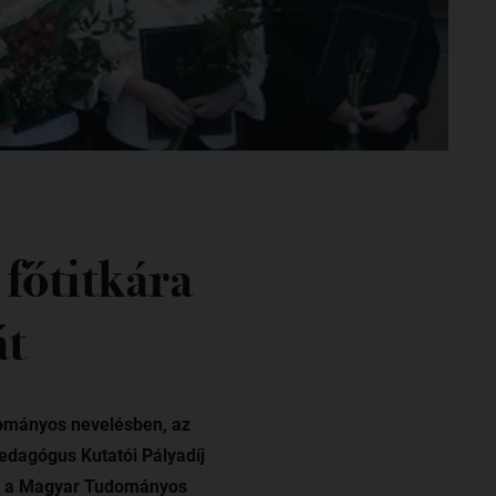
főtitkára
át
dományos nevelésben, az
dagógus Kutatói Pályadíj
ól, a Magyar Tudományos