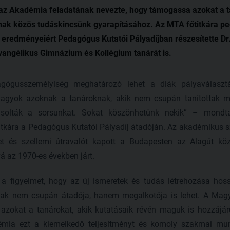
 az Akadémia feladatának nevezte, hogy támogassa azokat a t
nak közös tudáskincsünk gyarapításához. Az MTA főtitkára p
eredményeiért Pedagógus Kutatói Pályadíjban részesítette Dr
vangélikus Gimnázium és Kollégium tanárát is.
gógusszemélyiség meghatározó lehet a diák pályaválasztá
vagyok azoknak a tanároknak, akik nem csupán tanítottak m
yásolták a sorsunkat. Sokat köszönhetünk nekik” – mon
kára a Pedagógus Kutatói Pályadíj átadóján. Az akadémikus sz
et és szellemi útravalót kapott a Budapesten az Alagút kö
á az 1970-es években járt.
 a figyelmet, hogy az új ismeretek és tudás létrehozása ho
nak nem csupán átadója, hanem megalkotója is lehet. A Ma
azokat a tanárokat, akik kutatásaik révén maguk is hozzájá
émia ezt a kiemelkedő teljesítményt és komoly szakmai mun