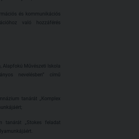
formációs és kommunikációs
ációhoz való hozzáférés
, Alapfokú Művészeti Iskola
mányos nevelésben” című
Gimnázium tanárát „Komplex
unkájáért;
 tanárát „Stokes feladat
ályamunkájáért.