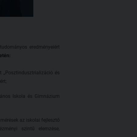
 tudományos eredményeiért
etén:
 „Posztindusztrializáció és
rt;
lános Iskola és Gimnázium
mérések az iskolai fejlesztő
zményi szintű elemzése,