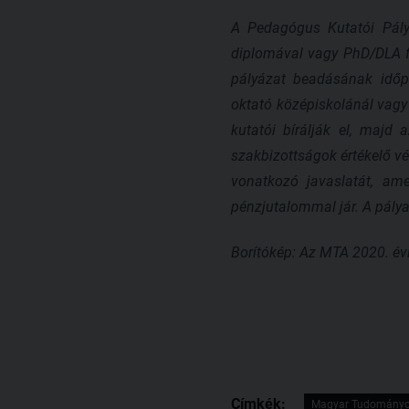
A Pedagógus Kutatói Pálya
diplomával vagy PhD/DLA fo
pályázat beadásának időpo
oktató középiskolánál vagy 
kutatói bírálják el, majd
szakbizottságok értékelő v
vonatkozó javaslatát, ame
pénzjutalommal jár. A pálya
Borítókép: Az MTA 2020. évi
Címkék:
Magyar Tudományo