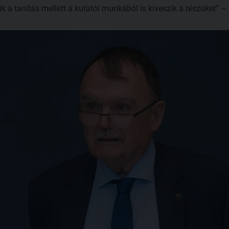
 a tanítás mellett a kutatói munkából is kiveszik a részüket” – 