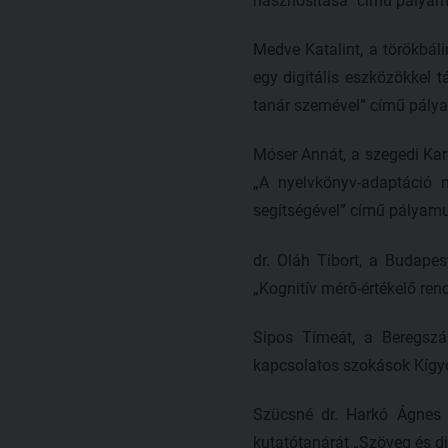
hasznosítása” című pályam
Medve Katalint, a törökbáli
egy digitális eszközökkel
tanár szemével” című pály
Móser Annát, a szegedi Kar
„A nyelvkönyv-adaptáció 
segítségével” című pályamu
dr. Oláh Tibort, a Budape
„Kognitív mérő-értékelő re
Sipos Tímeát, a Beregszá
kapcsolatos szokások Kígy
Szücsné dr. Harkó Ágnes 
kutatótanárát „Szöveg és di