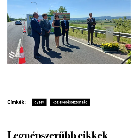
Címkék:
gysev
közlekedésbiztonság
Legnépszerűbb cikkek