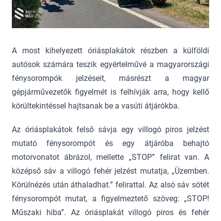
A most kihelyezett óriásplakátok részben a külföldi
autósok számára teszik egyértelművé a magyarországi
fénysorompók jelzéseit, másrészt a magyar
gépjárművezetők figyelmét is felhívják arra, hogy kellő
körültekintéssel hajtsanak be a vasúti átjárókba.
Az óriásplakátok felső sávja egy villogó piros jelzést
mutató fénysorompót és egy átjáróba behajtó
motorvonatot ábrázol, mellette „STOP” felirat van. A
középső sáv a villogó fehér jelzést mutatja, „Üzemben.
Körülnézés után áthaladhat.” felirattal. Az alsó sáv sötét
fénysorompót mutat, a figyelmeztető szöveg: „STOP!
Műszaki hiba”. Az óriásplakát villogó piros és fehér