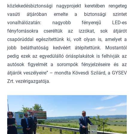
közlekedésbiztonsági nagyprojekt keretében rengeteg
vasúti átjáróban emelte a biztonsági szintet
vonalhálózatán: nagyobb fényerejű LED-es
fényforrásokra cseréltük az izzókat, sok átjárót
csapórúddal egészítettünk ki, volt olyan is, amelyet a
jobb beláthatóság kedvéért átépítettünk. Mostantól
pedig ezek az egyedülálló óriásplakátok is felhívják az
autósok figyelmét a sorompók fényjelzéseire és az
átjárók veszélyeire” – mondta Kövesdi Szilárd, a GYSEV
Zrt. vezérigazgatója.