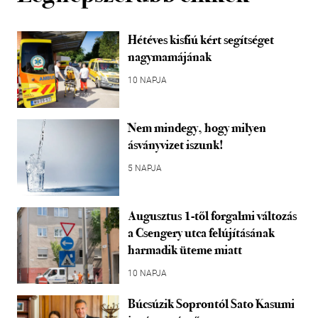
Hétéves kisfiú kért segítséget
nagymamájának
10 NAPJA
Nem mindegy, hogy milyen
ásványvizet iszunk!
5 NAPJA
Augusztus 1-től forgalmi változás
a Csengery utca felújításának
harmadik üteme miatt
10 NAPJA
Búcsúzik Soprontól Sato Kasumi