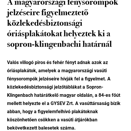
A magyarországi fénysorompók
jelzéseire figyelmeztető
közlekedésbiztonsági
óriásplakátokat helyeztek ki a
sopron-klingenbachi határnál
Valós villogó piros és fehér fényt adnak azok az
óriásplakátok, amelyek a magyarországi vasúti
fénysorompók jelzéseire hívják fel a figyelmet. A
közlekedésbiztonsági jelzőtáblákat a Sopron-
Klingenbach határátkelő magyar oldalán, a 84-es főút
mellett helyezte el a GYSEV Zrt. A vasúttársaság bízik
abban, hogy a figyelemfelhívó plakátoknak
köszönhetően csökken a vasúti átjárókban
bekövetkezett balesetek száma.