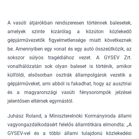
A vasúti átjárókban rendszeresen történnek balesetek,
amelyek szinte kizárólag a közúton közlekedő
gépjárművezetők figyelmetlensége miatt következnek
be. Amennyiben egy vonat és egy autó összeütközik, az
sokszor súlyos tragédiához vezet. A GYSEV Zrt.
vonalhálózatán sok olyan baleset is történik, amikor
külföldi, elsősorban osztrák állampolgárok vezetik a
gépjárműveket, ami abból is fakadhat, hogy az ausztriai
és a magyarországi vasúti fénysorompók jelzései
jelentősen eltérnek egymástól.
Juhász Roland, a Miniszterelnöki Kormányiroda állami
vagyongazdálkodásért felelős államtitkára elmondta: „A
GYSEV-vel és a többi állami tulajdonú közlekedési