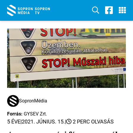
SopronMédia
Forrás:
GYSEV Zrt.
5 ÉVE
|
2021. JÚNIUS. 15.
|
2 PERC OLVASÁS