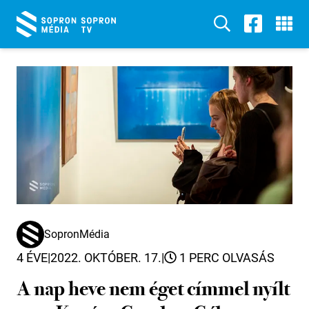
SopronMédia
4 ÉVE
|
2022. OKTÓBER. 17.
|
1 PERC OLVASÁS
A nap heve nem éget címmel nyílt