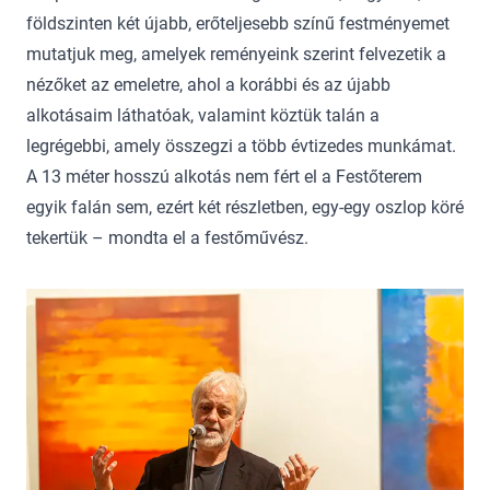
földszinten két újabb, erőteljesebb színű festményemet
mutatjuk meg, amelyek reményeink szerint felvezetik a
nézőket az emeletre, ahol a korábbi és az újabb
alkotásaim láthatóak, valamint köztük talán a
legrégebbi, amely összegzi a több évtizedes munkámat.
A 13 méter hosszú alkotás nem fért el a Festőterem
egyik falán sem, ezért két részletben, egy-egy oszlop köré
tekertük – mondta el a festőművész.