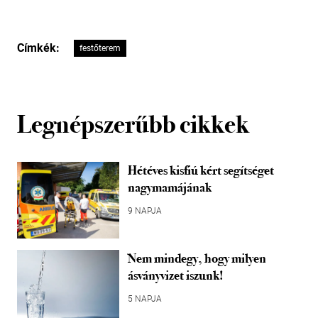
Címkék:
festőterem
Legnépszerűbb cikkek
Hétéves kisfiú kért segítséget
nagymamájának
9 NAPJA
Nem mindegy, hogy milyen
ásványvizet iszunk!
5 NAPJA