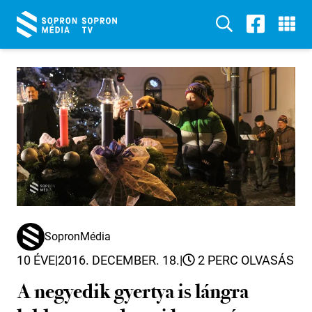
SopronMédia
10 ÉVE
|
2016. DECEMBER. 18.
|
2 PERC OLVASÁS
A negyedik gyertya is lángra