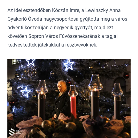
Az idei esztendőben Kóczán Imre, a Lewinszky Anna
Gyakorló Óvoda nagycsoportosa gyújtotta meg a város
adventi koszorúján a negyedik gyertyát, majd ezt
követően Sopron Város Fúvószenekarának a tagjai
kedveskedtek játékukkal a résztvevőknek.