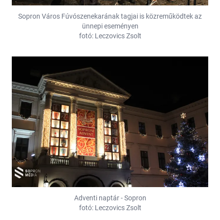
Sopron Város Fúvószenekarának tagjai is közreműködtek az
ünnepi eseményen
fotó: Leczovics Zsolt
Adventi naptár - Sopron
fotó: Leczovics Zsolt