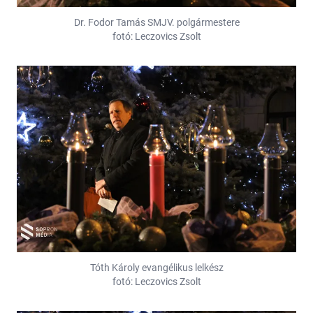
Dr. Fodor Tamás SMJV. polgármestere
fotó: Leczovics Zsolt
Tóth Károly evangélikus lelkész
fotó: Leczovics Zsolt