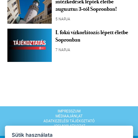
intézkedések léptek életbe
augusztus 3-tól Sopronban!
5 NAPJA
I. fokú vízkorlátozás lépett életbe
Sopronban
7 NAPJA
IMPRESSZUM
MÉDIAAJÁNLAT
ADATKEZELÉSI TÁJÉKOZTATÓ
JOGI NYILATKOZAT
MODERÁLÁSI SZABÁLYZAT
Sütik használata