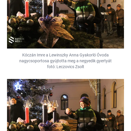
Kóczán Imre a Lewinszky Anna Gyakorló Óvoda
nagycsoportosa gyújtotta meg a negyedik gyertyát
fotó: Leczovics Zsolt