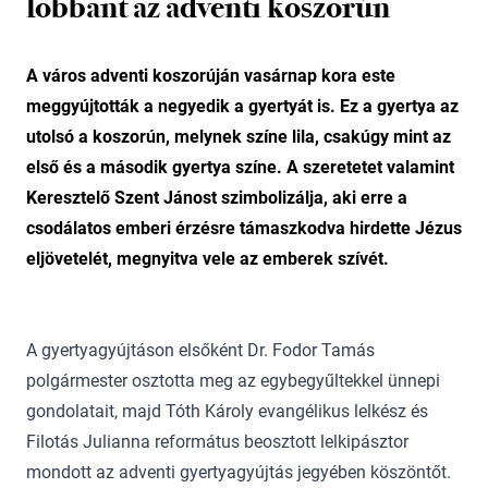
lobbant az adventi koszorún
A város adventi koszorúján vasárnap kora este
meggyújtották a negyedik a gyertyát is. Ez a gyertya az
utolsó a koszorún, melynek színe lila, csakúgy mint az
első és a második gyertya színe. A szeretetet valamint
Keresztelő Szent Jánost szimbolizálja, aki erre a
csodálatos emberi érzésre támaszkodva hirdette Jézus
eljövetelét, megnyitva vele az emberek szívét.
A gyertyagyújtáson elsőként Dr. Fodor Tamás
polgármester osztotta meg az egybegyűltekkel ünnepi
gondolatait, majd Tóth Károly evangélikus lelkész és
Filotás Julianna református beosztott lelkipásztor
mondott az adventi gyertyagyújtás jegyében köszöntőt.