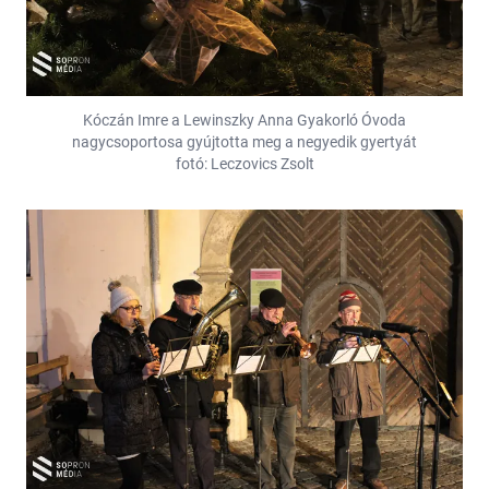
Kóczán Imre a Lewinszky Anna Gyakorló Óvoda
nagycsoportosa gyújtotta meg a negyedik gyertyát
fotó: Leczovics Zsolt