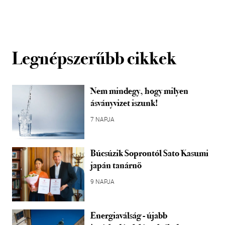
Legnépszerűbb cikkek
Nem mindegy, hogy milyen
ásványvizet iszunk!
7 NAPJA
Búcsúzik Soprontól Sato Kasumi
japán tanárnő
9 NAPJA
Energiaválság - újabb