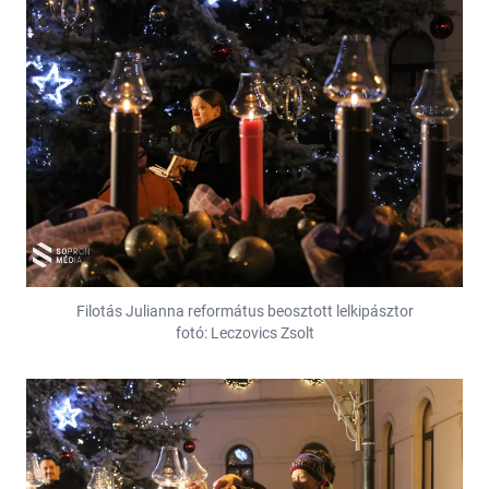
Filotás Julianna református beosztott lelkipásztor
fotó: Leczovics Zsolt