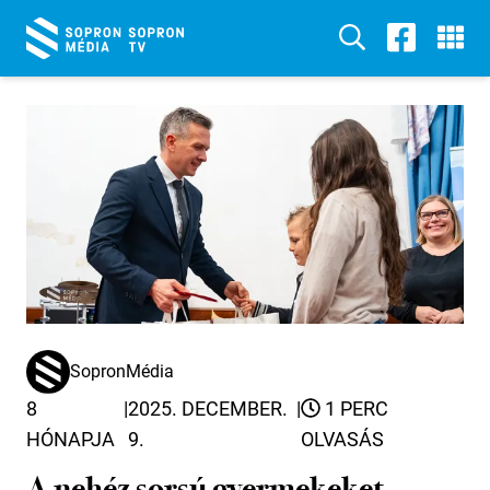
SopronMédia
8
|
2025. DECEMBER.
|
1 PERC
HÓNAPJA
9.
OLVASÁS
A nehéz sorsú gyermekeket