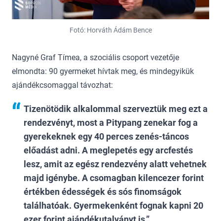
Fotó: Horváth Ádám Bence
Nagyné Graf Tímea, a szociális csoport vezetője
elmondta: 90 gyermeket hívtak meg, és mindegyikük
ajándékcsomaggal távozhat:
Tizenötödik alkalommal szerveztük meg ezt a
rendezvényt, most a Pitypang zenekar fog a
gyerekeknek egy 40 perces zenés-táncos
előadást adni. A meglepetés egy arcfestés
lesz, amit az egész rendezvény alatt vehetnek
majd igénybe. A csomagban kilencezer forint
értékben édességek és sós finomságok
találhatóak. Gyermekenként fognak kapni 20
ezer forint ajándékutalványt is.