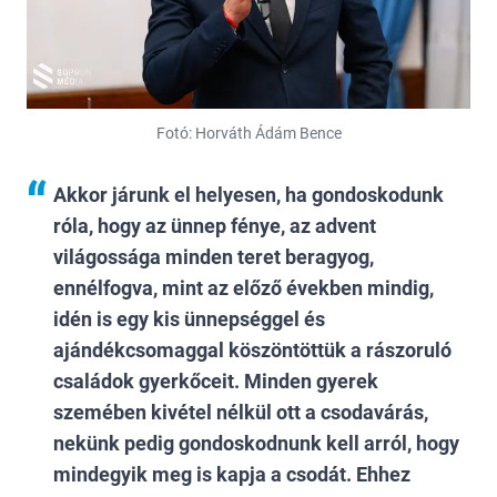
Fotó: Horváth Ádám Bence
Akkor járunk el helyesen, ha gondoskodunk
róla, hogy az ünnep fénye, az advent
világossága minden teret beragyog,
ennélfogva, mint az előző években mindig,
idén is egy kis ünnepséggel és
ajándékcsomaggal köszöntöttük a rászoruló
családok gyerkőceit. Minden gyerek
szemében kivétel nélkül ott a csodavárás,
nekünk pedig gondoskodnunk kell arról, hogy
mindegyik meg is kapja a csodát. Ehhez