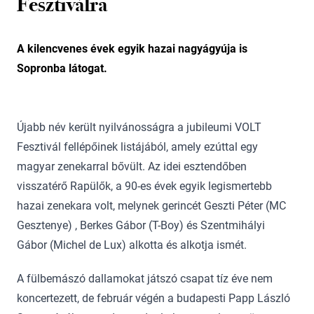
Fesztiválra
A kilencvenes évek egyik hazai nagyágyúja is
Sopronba látogat.
Újabb név került nyilvánosságra a jubileumi VOLT
Fesztivál fellépőinek listájából, amely ezúttal egy
magyar zenekarral bővült. Az idei esztendőben
visszatérő Rapülők, a 90-es évek egyik legismertebb
hazai zenekara volt, melynek gerincét Geszti Péter (MC
Gesztenye) , Berkes Gábor (T-Boy) és Szentmihályi
Gábor (Michel de Lux) alkotta és alkotja ismét.
A fülbemászó dallamokat játszó csapat tíz éve nem
koncertezett, de február végén a budapesti Papp László