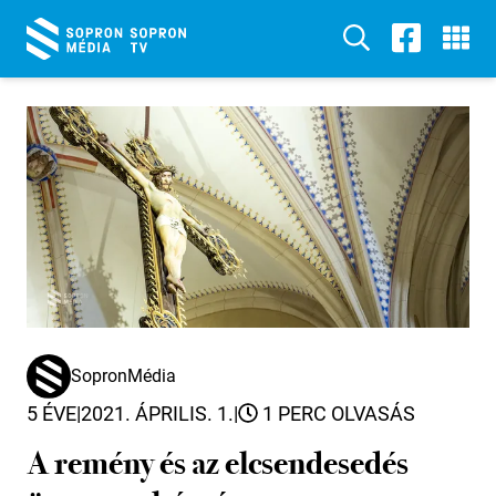
SopronMédia
5 ÉVE
|
2021. ÁPRILIS. 1.
|
1 PERC OLVASÁS
A remény és az elcsendesedés