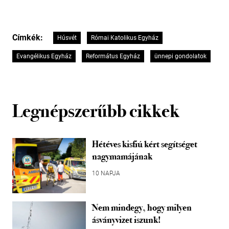
Címkék:
Húsvét
Római Katolikus Egyház
Evangélikus Egyház
Református Egyház
ünnepi gondolatok
Legnépszerűbb cikkek
Hétéves kisfiú kért segítséget
nagymamájának
10 NAPJA
Nem mindegy, hogy milyen
ásványvizet iszunk!