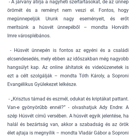
- A járvány átírja a nagyheti szertartásokat, de az ünnep
örömét és a reményt nem veszi el. Fontos, hogy
megünnepeljük Urunk nagy eseményeit, és erőt
merítsünk a húsvét ünnepéből – mondta Horváth
Imre városplébános.
- Húsvét ünnepén is fontos az egyéni és a családi
elcsendesedés, mely ebben az időszakban még nagyobb
hangsúlyt kap. Az online áhítatok és videóüzenetek is
ezt a célt szolgálják – mondta Tóth Károly, a Soproni
Evangélikus Gyülekezet lelkésze.
- „Krisztus támad és eszmél, odukat és kriptákat pattant.
Van-e gyönyörűbb ennél?” - olvashatjuk Ady Endre: A
szép Húsvét című versében. A húsvét egyik jelentése, ha
halál és bezártság van, akkor a szabadság és az örök
élet ajtaja is megnyílik – mondta Vladár Gábor a Soproni