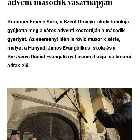
advent második vasárnapján
Brummer Emese Sára, a Szent Orsolya iskola tanulója
gyújtotta meg a város adventi koszorúján a második
gyertyát. Az eseményt idén is rövid műsor kísérte,
melyet a Hunyadi János Evangélikus Iskola és a
Berzsenyi Dániel Evangélikus Líceum diákjai és tanárai
adtak elő.