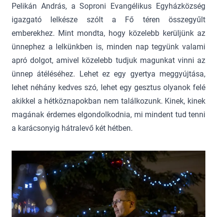
Pelikán András, a Soproni Evangélikus Egyházközség
igazgató lelkésze szólt a Fő téren összegyűlt
emberekhez. Mint mondta, hogy közelebb kerüljünk az
ünnephez a lelkünkben is, minden nap tegyünk valami
apró dolgot, amivel közelebb tudjuk magunkat vinni az
ünnep átéléséhez. Lehet ez egy gyertya meggyújtása,
lehet néhány kedves szó, lehet egy gesztus olyanok felé
akikkel a hétköznapokban nem találkozunk. Kinek, kinek
magának érdemes elgondolkodnia, mi mindent tud tenni
a karácsonyig hátralevő két hétben.