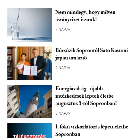
Nem mindegy, hogy milyen
ásványvizet iszunk!
7 NAPJA
Búcsúzik Soprontól Sato Kasumi
japán tanárnő
9 NAPJA
Energiaválság - újabb
intézkedések léptek életbe
augusztus 3-tól Sopronban!
5 NAPJA
I. fokú vízkorlátozás lépett életbe
Sopronban