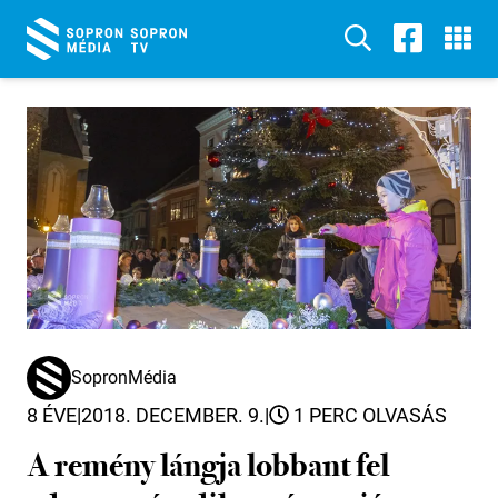
SopronMédia
8 ÉVE
|
2018. DECEMBER. 9.
|
1 PERC OLVASÁS
A remény lángja lobbant fel