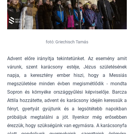
fotó: Griechisch Tamás
Advent előre irányítja tekintetünket. Az esemény amit
várunk, szent karácsony estéje, Jézus születésének
napja, a keresztény ember hiszi, hogy a Messiás
megszületése minden évben megismétlődik - mondta
Sopron és környéke országgyűlési képviselője. Barcza
Attila hozzátette, advent és karácsony idején keressük a
fényt, gyertyát gyújtunk és a legsötétebb napokban
próbáljuk megtalálni a jót. Ilyenkor még erősebben
érezzük, hogy szükségünk van egymásra. A karácsonyfa
alatt gondoljunk gyermekeink, szeretteink örömére,