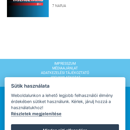
7 NAPJA
IMPRESSZUM
MÉDIAAJÁNLAT
ADATKEZELÉSI TÁJÉKOZTATÓ
JOGI NYILATKOZAT
MODERÁLÁSI SZABÁLYZAT
Sütik használata
Weboldalunkon a lehető legjobb felhasználói élmény
érdekében sütiket használunk. Kérlek, járulj hozzá a
használatukhoz!
Részletek megjelenítése
WEBDESIGN