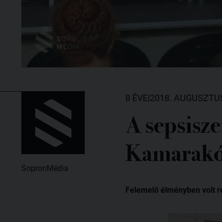
8 ÉVE
|
2018. AUGUSZTUS
A sepsisz
Kamarakór
SopronMédia
Felemelő élményben volt ré