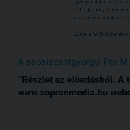
Így,– az európai fesztiválo
tűzték ki, hogy a minőség
megtapasztalhatják azt a sze
Ezúttal a fertődi Esterházy
A sepsiszentgyörgyi Pro M
Részlet az előadásból. A
www.sopronmedia.hu webo