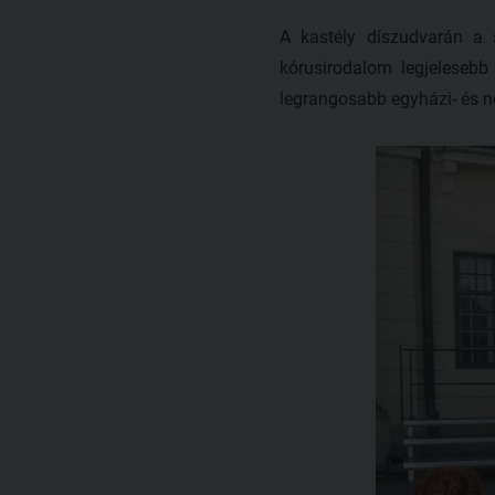
A kastély díszudvarán a
kórusirodalom legjelesebb
legrangosabb egyházi- és n