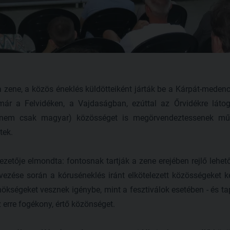
 zene, a közös éneklés küldötteiként járták be a Kárpát-medenc
 már a Felvidéken, a Vajdaságban, ezúttal az Őrvidékre látog
 nem csak magyar) közösséget is megörvendeztessenek műs
tek.
ezetője elmondta: fontosnak tartják a zene erejében rejlő leh
vezése során a kóruséneklés iránt elkötelezett közösségeket ke
ökségeket vesznek igénybe, mint a fesztiválok esetében - és ta
 erre fogékony, értő közönséget.