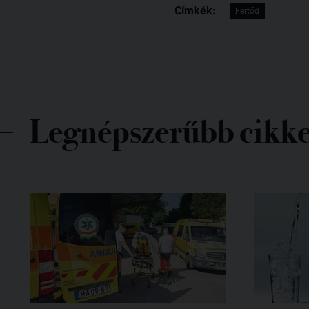
Címkék:
Fertőd
Legnépszerűbb cikk