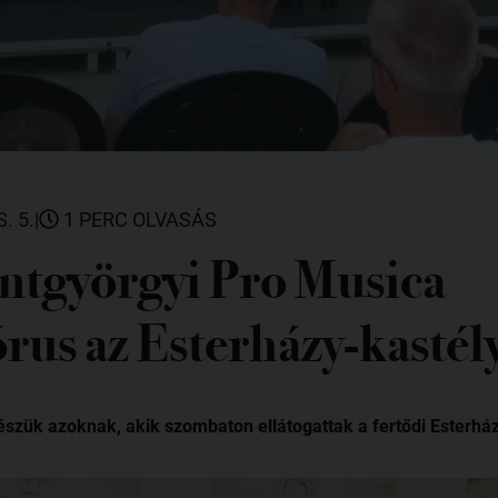
. 5.
|
1 PERC OLVASÁS
entgyörgyi Pro Musica
us az Esterházy-kastél
szük azoknak, akik szombaton ellátogattak a fertődi Esterhá