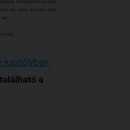
sségek felkeresését is célul
zel egy órás koncert alatt
 ad.
suknak.
y-kastélyban
található a