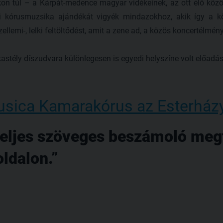
kon túl – a Kárpát-medence magyar vidékeinek, az ott élő közö
i kórusmuzsika ajándékát vigyék mindazokhoz, akik így a kö
llemi-, lelki feltöltődést, amit a zene ad, a közös koncertélmény
-kastély díszudvara különlegesen is egyedi helyszíne volt előadá
usica Kamarakórus az Esterház
 teljes szöveges beszámoló meg
ldalon.