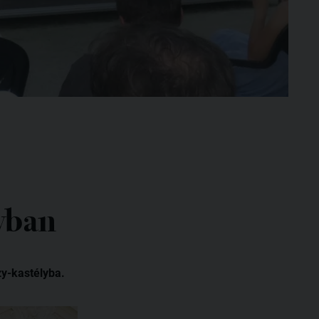
yban
zy-kastélyba.