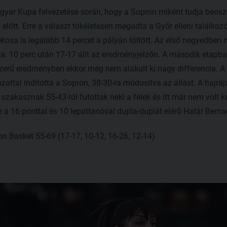
yar Kupa felvezetése során, hogy a Sopron miként tudja beoszta
előtt. Erre a választ tökéletesen megadta a Győr elleni találkoz
ékosa is legalább 14 percet a pályán töltött. Az első negyedben mé
da. 10 perc után 17-17 állt az eredményjelzőn. A második etapb
zerű eredményben ekkor még nem alakult ki nagy differencia. A 
zattal indította a Sopron, 38-30-ra módosítva az állást. A hajrá
ó szakasznak 55-43-ról futottak neki a felek és itt már nem volt k
 16 ponttal és 10 lepattanóval dupla-duplát elérő Határ Bernade
n Basket 55-69 (17-17, 10-12, 16-26, 12-14)