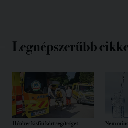
Legnépszerűbb cikk
Hétéves kisfiú kért segítséget
Nem mind