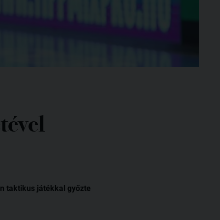
tével
n taktikus játékkal győzte