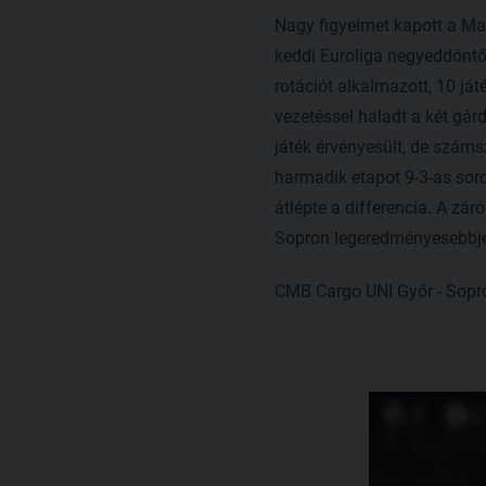
Nagy figyelmet kapott a Mag
keddi Euroliga negyeddöntő 
rotációt alkalmazott, 10 ját
vezetéssel haladt a két gár
játék érvényesült, de száms
harmadik etapot 9-3-as soro
átlépte a differencia. A zár
Sopron legeredményesebbje a
CMB Cargo UNI Győr - Sopro