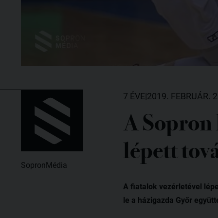
7 ÉVE
|
2019. FEBRUÁR. 2
A Sopron B
lépett tov
SopronMédia
A fiatalok vezérletével lé
le a házigazda Győr együtt