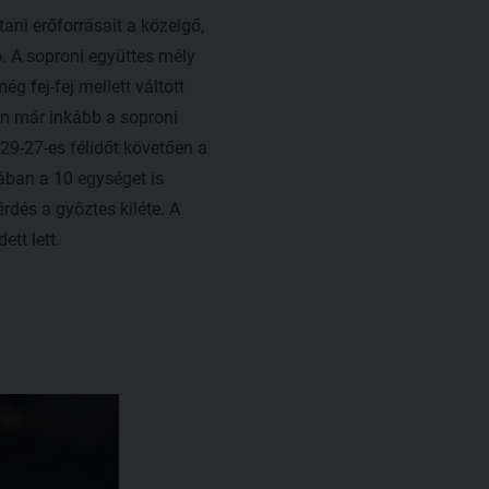
ni erőforrásait a közelgő,
ó. A soproni együttes mély
g fej-fej mellett váltott
an már inkább a soproni
29-27-es félidőt követően a
jában a 10 egységet is
érdés a győztes kiléte. A
tt lett.