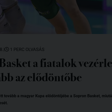
8.
|
1 PERC OLVASÁS
asket a fiatalok vezérle
ább az elődöntőbe
pett tovább a magyar Kupa elődöntőjébe a Sopron Basket, miutá
esét.