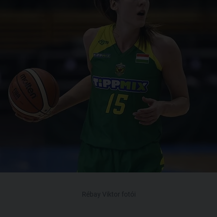
Rébay Viktor fotói