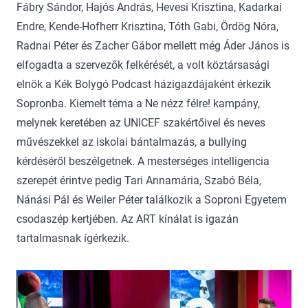
Fábry Sándor, Hajós András, Hevesi Krisztina, Kadarkai
Endre, Kende-Hofherr Krisztina, Tóth Gabi, Ördög Nóra,
Radnai Péter és Zacher Gábor mellett még Áder János is
elfogadta a szervezők felkérését, a volt köztársasági
elnök a Kék Bolygó Podcast házigazdájaként érkezik
Sopronba. Kiemelt téma a Ne nézz félre! kampány,
melynek keretében az UNICEF szakértőivel és neves
művészekkel az iskolai bántalmazás, a bullying
kérdéséről beszélgetnek. A mesterséges intelligencia
szerepét érintve pedig Tari Annamária, Szabó Béla,
Nánási Pál és Weiler Péter találkozik a Soproni Egyetem
csodaszép kertjében. Az ART kínálat is igazán
tartalmasnak ígérkezik.