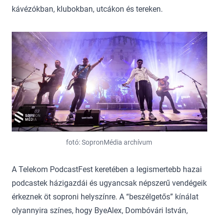
kávézókban, klubokban, utcákon és tereken.
fotó: SopronMédia archívum
A Telekom PodcastFest keretében a legismertebb hazai
podcastek házigazdái és ugyancsak népszerű vendégeik
érkeznek öt soproni helyszínre. A “beszélgetős” kínálat
olyannyira színes, hogy ByeAlex, Dombóvári István,