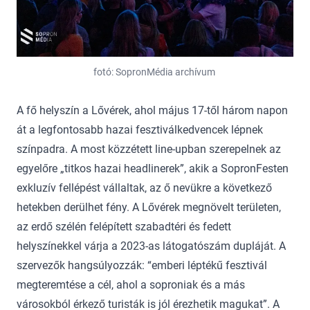
fotó: SopronMédia archívum
A fő helyszín a Lővérek, ahol május 17-től három napon
át a legfontosabb hazai fesztiválkedvencek lépnek
színpadra. A most közzétett line-upban szerepelnek az
egyelőre „titkos hazai headlinerek”, akik a SopronFesten
exkluzív fellépést vállaltak, az ő nevükre a következő
hetekben derülhet fény. A Lővérek megnövelt területen,
az erdő szélén felépített szabadtéri és fedett
helyszínekkel várja a 2023-as látogatószám dupláját. A
szervezők hangsúlyozzák: “emberi léptékű fesztivál
megteremtése a cél, ahol a soproniak és a más
városokból érkező turisták is jól érezhetik magukat”. A