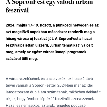
A SopronFest egy valódi urbán
fesztivál
2024. május 17-19. között, a pünkösdi hétvégén és az
azt megelőző napokban másodszor rendezik meg a
hűség városa új fesztiválját. A SopronFest a hazai
fesztiválpalettán újszerű, „urbán tematikát” valósít
meg, amely az egész várost ünnepi programok
százával tölti meg.
A város vezetésének és a szervezőknek hosszú távú
tervei vannak a SopronFesttel, 2024-ben már az idei
látogatószám duplájára számítanak, miközben deklarált
céljuk, hogy “emberi léptékű” fesztivált szervezzenek.
Hazai és nemzetközi sztárok, rengeteg podcast-