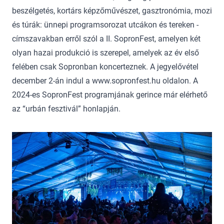
beszélgetés, kortárs képzőművészet, gasztronómia, mozi
és túrák: ünnepi programsorozat utcákon és tereken -
címszavakban erről szól a II. SopronFest, amelyen két
olyan hazai produkció is szerepel, amelyek az év első
felében csak Sopronban koncerteznek. A jegyelővétel
december 2-án indul a www.sopronfest.hu oldalon. A
2024-es SopronFest programjának gerince már elérhető
az “urbán fesztivál” honlapján.