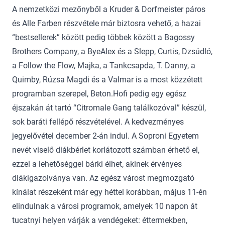
A nemzetközi mezőnyből a Kruder & Dorfmeister páros
és Alle Farben részvétele már biztosra vehető, a hazai
“bestsellerek” között pedig többek között a Bagossy
Brothers Company, a ByeAlex és a Slepp, Curtis, Dzsúdló,
a Follow the Flow, Majka, a Tankcsapda, T. Danny, a
Quimby, Rúzsa Magdi és a Valmar is a most közzétett
programban szerepel, Beton.Hofi pedig egy egész
éjszakán át tartó “Citromale Gang találkozóval” készül,
sok baráti fellépő részvételével. A kedvezményes
jegyelővétel december 2-án indul. A Soproni Egyetem
nevét viselő diákbérlet korlátozott számban érhető el,
ezzel a lehetőséggel bárki élhet, akinek érvényes
diákigazolványa van. Az egész várost megmozgató
kínálat részeként már egy héttel korábban, május 11-én
elindulnak a városi programok, amelyek 10 napon át
tucatnyi helyen várják a vendégeket: éttermekben,