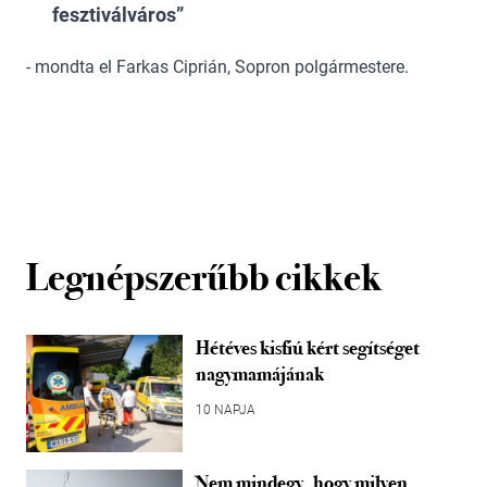
fesztiválváros
- mondta el Farkas Ciprián, Sopron polgármestere.
Legnépszerűbb cikkek
Hétéves kisfiú kért segítséget
nagymamájának
10 NAPJA
Nem mindegy, hogy milyen