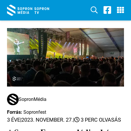
SopronMédia
Forrás:
Sopronfest
3 ÉVE
|
2023. NOVEMBER. 27.
|
3 PERC OLVASÁS