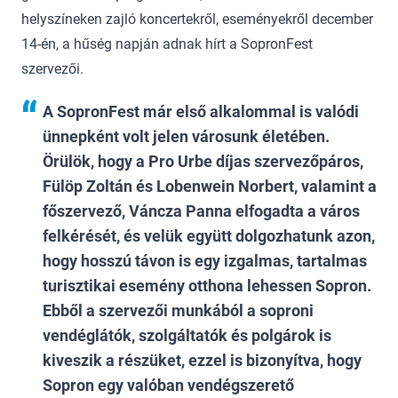
helyszíneken zajló koncertekről, eseményekről december
14-én, a hűség napján adnak hírt a SopronFest
szervezői.
A SopronFest már első alkalommal is valódi
ünnepként volt jelen városunk életében.
Örülök, hogy a Pro Urbe díjas szervezőpáros,
Fülöp Zoltán és Lobenwein Norbert, valamint a
főszervező, Váncza Panna elfogadta a város
felkérését, és velük együtt dolgozhatunk azon,
hogy hosszú távon is egy izgalmas, tartalmas
turisztikai esemény otthona lehessen Sopron.
Ebből a szervezői munkából a soproni
vendéglátók, szolgáltatók és polgárok is
kiveszik a részüket, ezzel is bizonyítva, hogy
Sopron egy valóban vendégszerető