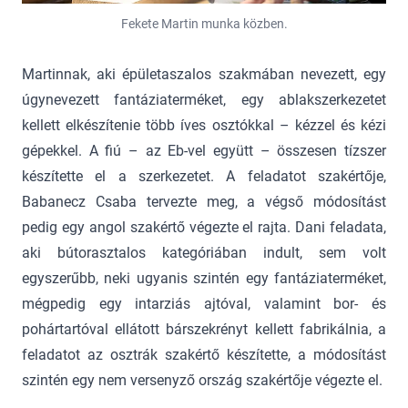
Fekete Martin munka közben.
Martinnak, aki épületaszalos szakmában nevezett, egy
úgynevezett fantáziaterméket, egy ablakszerkezetet
kellett elkészítenie több íves osztókkal – kézzel és kézi
gépekkel. A fiú – az Eb-vel együtt – összesen tízszer
készítette el a szerkezetet. A feladatot szakértője,
Babanecz Csaba tervezte meg, a végső módosítást
pedig egy angol szakértő végezte el rajta. Dani feladata,
aki bútorasztalos kategóriában indult, sem volt
egyszerűbb, neki ugyanis szintén egy fantáziaterméket,
mégpedig egy intarziás ajtóval, valamint bor- és
pohártartóval ellátott bárszekrényt kellett fabrikálnia, a
feladatot az osztrák szakértő készítette, a módosítást
szintén egy nem versenyző ország szakértője végezte el.