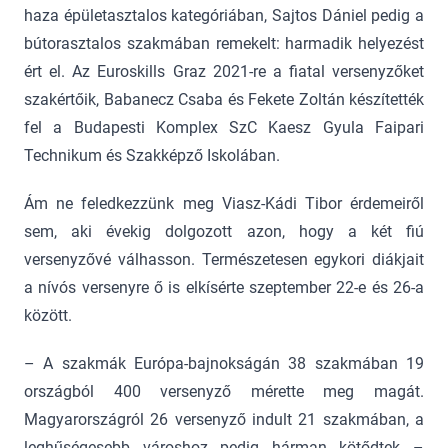
haza épületasztalos kategóriában, Sajtos Dániel pedig a
bútorasztalos szakmában remekelt: harmadik helyezést
ért el. Az Euroskills Graz 2021-re a fiatal versenyzőket
szakértőik, Babanecz Csaba és Fekete Zoltán készítették
fel a Budapesti Komplex SzC Kaesz Gyula Faipari
Technikum és Szakképző Iskolában.
Ám ne feledkezzünk meg Viasz-Kádi Tibor érdemeiről
sem, aki évekig dolgozott azon, hogy a két fiú
versenyzővé válhasson. Természetesen egykori diákjait
a nívós versenyre ő is elkísérte szeptember 22-e és 26-a
között.
– A szakmák Európa-bajnokságán 38 szakmában 19
országból 400 versenyző mérette meg magát.
Magyarországról 26 versenyző indult 21 szakmában, a
leghűségesebb városhoz pedig hárman kötődtek –