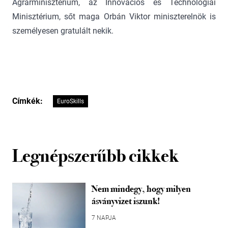
Agrárminisztérium, az Innovációs és Technológiai
Minisztérium, sőt maga Orbán Viktor miniszterelnök is
személyesen gratulált nekik.
Címkék:
EuroSkills
Legnépszerűbb cikkek
Nem mindegy, hogy milyen
ásványvizet iszunk!
7 NAPJA