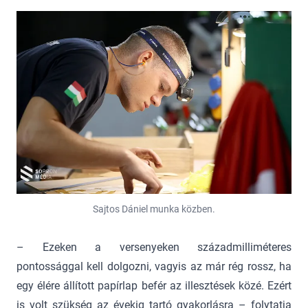
Sajtos Dániel munka közben.
– Ezeken a versenyeken századmilliméteres
pontossággal kell dolgozni, vagyis az már rég rossz, ha
egy élére állított papírlap befér az illesztések közé. Ezért
is volt szükség az évekig tartó gyakorlásra – folytatja