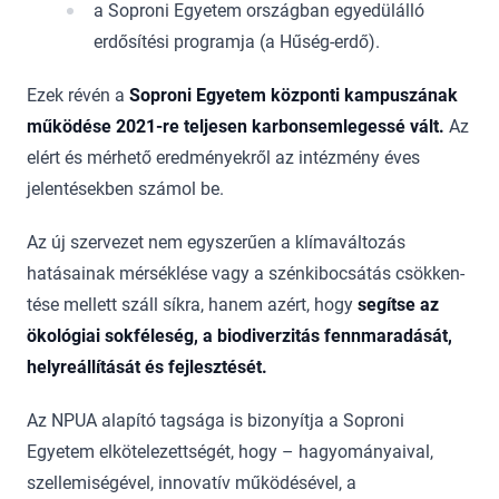
a Soproni Egyetem országban egyedülálló
erdősítési programja (a Hűség-erdő).
Ezek révén a
Soproni Egyetem központi kampuszának
működése 2021-re teljesen karbonsemle­gessé vált.
Az
elért és mérhető eredményekről az intézmény éves
jelentésekben számol be.
Az új szervezet nem egyszerűen a klímaváltozás
hatásainak mérséklése vagy a szénkibocsátás csökken­
té­se mellett száll síkra, hanem azért, hogy
segítse az
ökológiai sokféleség, a biodiverzitás fennmara­dását,
helyreállítását és fejlesztését.
Az NPUA alapító tagsága is bizonyítja a Soproni
Egyetem elkötelezettségét, hogy – hagyományaival,
szelle­mi­­ségével, innovatív működésével, a