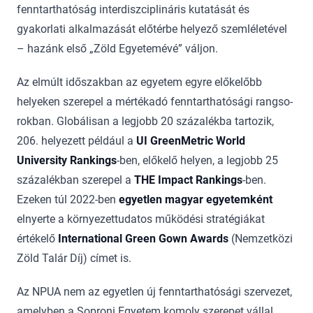
fenntarthatóság interdiszciplináris kutatását és
gyakorlati alkal­ma­zá­sát előtérbe helyező szemléletével
– hazánk első „Zöld Egyetemévé” váljon.
Az elmúlt időszakban az egyetem egyre előkelőbb
helyeken szerepel a mértékadó fenntarthatósági rangso­
rokban. Globálisan a legjobb 20 százalékba tartozik,
206. helyezett például a
UI GreenMetric World
University Rankings
-ben, előkelő helyen, a legjobb 25
százalékban szerepel a
THE Impact Rankings
-ben.
Ezeken túl 2022-ben
egyetlen magyar egyetemként
elnyerte a környezettudatos műkö­dé­si stratégiákat
értékelő
International Green Gown Awards
(Nemzetközi
Zöld Talár Díj) címet is.
Az NPUA nem az egyetlen új fenntarthatósági szervezet,
amelyben a Soproni Egyetem komoly szerepet vállal.