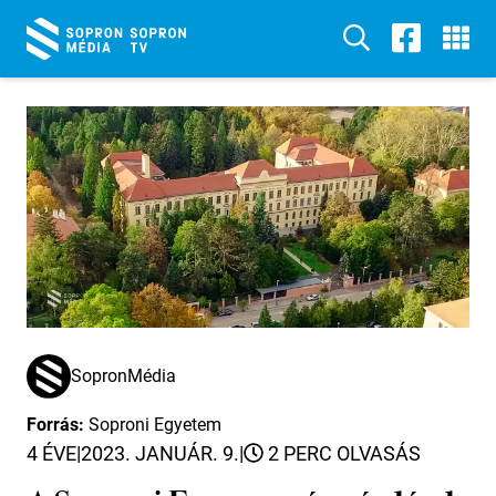
SopronMédia
Forrás:
Soproni Egyetem
4 ÉVE
|
2023. JANUÁR. 9.
|
2 PERC OLVASÁS