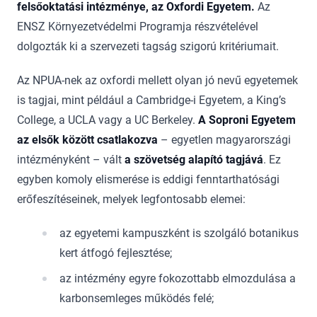
felsőoktatási intézménye, az Oxfordi Egyetem.
Az
ENSZ Környezetvédelmi Programja részvé­te­lé­vel
dolgozták ki a szervezeti tagság szigorú kritériumait.
Az NPUA-nek az oxfordi mellett olyan jó nevű egyetemek
is tagjai, mint például a Cambridge-i Egyetem, a King’s
College, a UCLA vagy a UC Berkeley.
A Soproni Egyetem
az elsők között csatlakozva
– egyetlen magyarországi
intézményként – vált
a szövetség alapító tagjává
. Ez
egyben komoly elismerése is eddigi fenntarthatósági
erőfeszítéseinek, melyek legfontosabb elemei:
az egyetemi kampuszként is szolgáló botanikus
kert átfogó fejlesztése;
az intézmény egyre fokozottabb elmozdulása a
karbonsemleges működés felé;