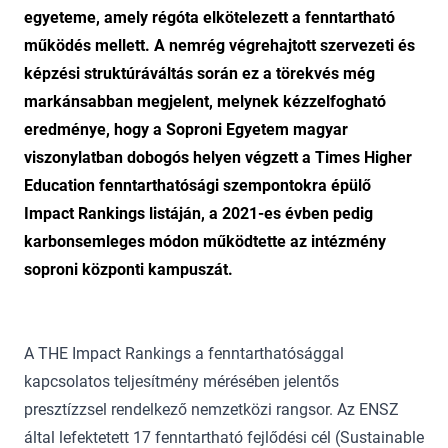
egyeteme, amely régóta elkötelezett a fenntartható
működés mellett. A nemrég végrehajtott szervezeti és
képzési struktúráváltás során ez a törekvés még
markánsabban megjelent, melynek kézzelfogható
eredménye, hogy a Soproni Egyetem magyar
viszonylatban dobogós helyen végzett a Times Higher
Education fenntarthatósági szempontokra épülő
Impact Rankings listáján, a 2021-es évben pedig
karbonsemleges módon működtette az intézmény
soproni központi kampuszát.
A THE Impact Rankings a fenntarthatósággal
kapcsolatos teljesítmény mérésében jelentős
presztízzsel rendelkező nemzetközi rangsor. Az ENSZ
által lefektetett 17 fenntartható fejlődési cél (Sustainable