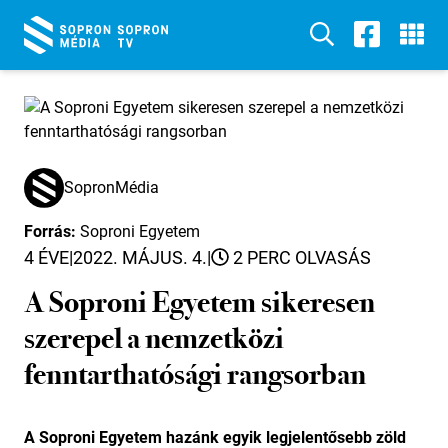
SopronMédia
Forrás:
Soproni Egyetem
4 ÉVE
|
2022. MÁJUS. 4.
|
2 PERC OLVASÁS
A Soproni Egyetem sikeresen
szerepel a nemzetközi
fenntarthatósági rangsorban
A Soproni Egyetem hazánk egyik legjelentősebb zöld