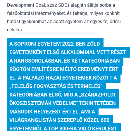
Development Goal, azaz SDG) alapján állítja sorba a
felsőoktatási intézményeket, és feltárja, milyen konkrét
hatást gyakorolhat az adott egyetem az egyes fejlődési
célokra.
A SOPRONI EGYETEM 2022-BEN ZÖLD 
EGYETEMKÉNT ELSŐ ALKALOMMAL VETT RÉSZT 
A RANGSOROLÁSBAN, ÉS KÉT KATEGÓRIÁBAN 
RÖGTÖN EMLÍTÉSRE MÉLTÓ EREDMÉNYT ÉRT 
EL. A PÁLYÁZÓ HAZAI EGYETEMEK KÖZÖTT A 
„FELELŐS FOGYASZTÁS ÉS TERMELÉS” 
KATEGÓRIÁBAN ELSŐ, MÍG A „SZÁRAZFÖLDI 
ÖKOSZISZTÉMÁK VÉDELME” TEKINTETÉBEN 
MÁSODIK HELYEZÉST ÉRT EL, AMI A 
VILÁGRANGLISTÁN SZEREPLŐ KÖZEL 600 
EGYETEMBŐL A TOP 300-BA VALÓ KERÜLÉST 