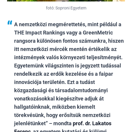
fotó: Soproni Egyetem
A nemzetközi megmérettetés, mint például a
THE Impact Rankings vagy a GreenMetric
rangsora különösen fontos számunkra, hiszen
itt nemzetközi mércék mentén értékelik az
intézmények valós környezeti teljesítményét.
Egyetemünk világszinten is jegyzett tudással
rendelkezik az erdők kezelése és a faipar
innovációja területén. Ezt a tudást
közgazdasági és társadalomtudományi
vonatkozásokkal kiegészítve adjuk át
hallgatóinknak, miközben kiemelt
törekvésünk, hogy erősítsük nemzetközi
jelenlétünket” – mondta
prof. dr. Lakatos
Ferenc
, az egyetem kutatási és külügyi