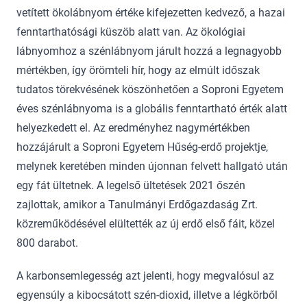
vetített ökolábnyom értéke kifejezetten kedvező, a hazai
fenntarthatósági küszöb alatt van. Az ökológiai
lábnyomhoz a szénlábnyom járult hozzá a legnagyobb
mértékben, így örömteli hír, hogy az elmúlt időszak
tudatos törekvésének köszönhetően a Soproni Egyetem
éves szénlábnyoma is a globális fenntartható érték alatt
helyezkedett el. Az eredményhez nagymértékben
hozzájárult a Soproni Egyetem Hűség-erdő projektje,
melynek keretében minden újonnan felvett hallgató után
egy fát ültetnek. A legelső ültetések 2021 őszén
zajlottak, amikor a Tanulmányi Erdőgazdaság Zrt.
közreműködésével elültették az új erdő első fáit, közel
800 darabot.
A karbonsemlegesség azt jelenti, hogy megvalósul az
egyensúly a kibocsátott szén-dioxid, illetve a légkörből