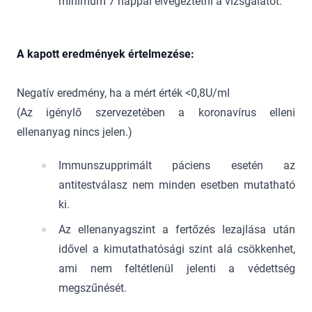
minimum 7 nappal elvégeztetni a vizsgálatot.
​A kapott eredmények értelmezése:
Negatív eredmény, ha a mért érték <0,8U/ml
(Az igénylő szervezetében a koronavírus elleni
ellenanyag nincs jelen.)
Immunszupprimált páciens esetén az
antitestválasz nem minden esetben mutatható
ki.
Az ellenanyagszint a fertőzés lezajlása után
idővel a kimutathatósági szint alá csökkenhet,
ami nem feltétlenül jelenti a védettség
megszűnését.