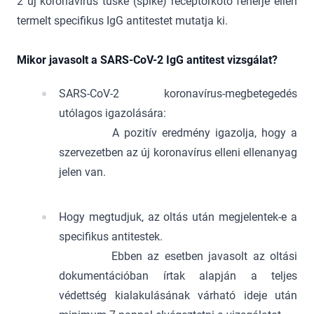
2 új koronavírus tüske (spike) receptorkötő fehérje ellen
termelt specifikus IgG antitestet mutatja ki.
Mikor javasolt a SARS-CoV-2 IgG antitest vizsgálat?
SARS-CoV-2 koronavírus-megbetegedés
utólagos igazolására:
A pozitív eredmény igazolja, hogy a
szervezetben az új koronavírus elleni ellenanyag
jelen van.
Hogy megtudjuk, az oltás után megjelentek-e a
specifikus antitestek.
Ebben az esetben javasolt az oltási
dokumentációban írtak alapján a teljes
védettség kialakulásának várható ideje után