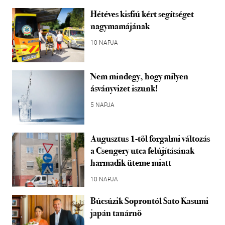
Hétéves kisfiú kért segítséget
nagymamájának
10 NAPJA
Nem mindegy, hogy milyen
ásványvizet iszunk!
5 NAPJA
Augusztus 1-től forgalmi változás
a Csengery utca felújításának
harmadik üteme miatt
10 NAPJA
Búcsúzik Soprontól Sato Kasumi
japán tanárnő