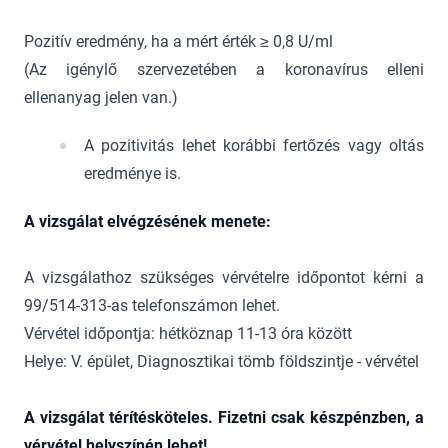
​Pozitív eredmény, ha a mért érték ≥ 0,8 U/ml
(Az igénylő szervezetében a koronavírus elleni
ellenanyag jelen van.)
A pozitivitás lehet korábbi fertőzés vagy oltás
eredménye is.
A vizsgálat elvégzésének menete:
A vizsgálathoz szükséges vérvételre időpontot kérni a
99/514-313-as telefonszámon lehet.
Vérvétel időpontja: hétköznap 11-13 óra között
Helye: V. épület, Diagnosztikai tömb földszintje - vérvétel
A vizsgálat térítésköteles. Fizetni csak készpénzben, a
vérvétel helyszínén lehet!