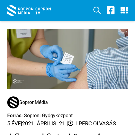
SopronMédia
Forrás:
Soproni Gyógyközpont
5 ÉVE
|
2021. ÁPRILIS. 21.
|
1 PERC OLVASÁS