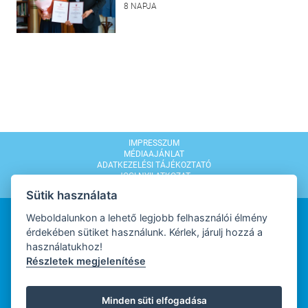
8 NAPJA
IMPRESSZUM
MÉDIAAJÁNLAT
ADATKEZELÉSI TÁJÉKOZTATÓ
JOGI NYILATKOZAT
MODERÁLÁSI SZABÁLYZAT
Sütik használata
Weboldalunkon a lehető legjobb felhasználói élmény
érdekében sütiket használunk. Kérlek, járulj hozzá a
használatukhoz!
Részletek megjelenítése
WEBDESIGN
Minden süti elfogadása