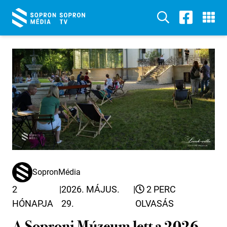
SopronMédia
2
|
2026. MÁJUS.
|
2 PERC
HÓNAPJA
29.
OLVASÁS
A Soproni Múzeum lett a 2026-