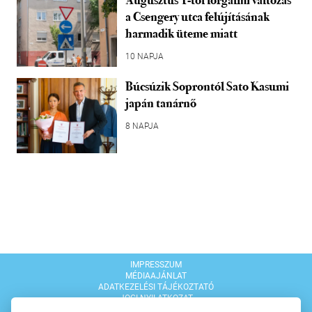
Augusztus 1-től forgalmi változás
a Csengery utca felújításának
harmadik üteme miatt
10 NAPJA
Búcsúzik Soprontól Sato Kasumi
japán tanárnő
8 NAPJA
IMPRESSZUM
MÉDIAAJÁNLAT
ADATKEZELÉSI TÁJÉKOZTATÓ
JOGI NYILATKOZAT
MODERÁLÁSI SZABÁLYZAT