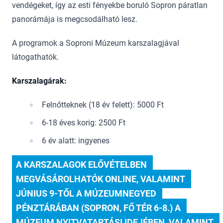
vendégeket, így az esti fényekbe boruló Sopron páratlan
panorámája is megcsodálható lesz.
A programok a Soproni Múzeum karszalagjával
látogathatók.
Karszalagárak:
Felnőtteknek (18 év felett): 5000 Ft
6-18 éves korig: 2500 Ft
6 év alatt: ingyenes
A KARSZALAGOK ELŐVÉTELBEN 
MEGVÁSÁROLHATÓK ONLINE, VALAMINT 
JÚNIUS 9-TŐL A MÚZEUMNEGYED 
PÉNZTÁRÁBAN (SOPRON, FŐ TÉR 6-8.) A 
MÚZEUM NYITVATARTÁSI IDEJÉBEN, VALAMINT 