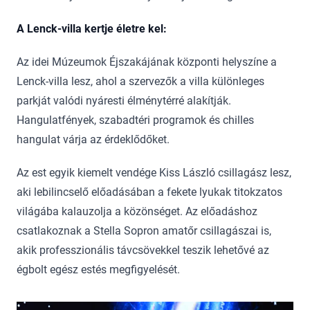
A Lenck-villa kertje életre kel:
Az idei Múzeumok Éjszakájának központi helyszíne a
Lenck-villa lesz, ahol a szervezők a villa különleges
parkját valódi nyáresti élménytérré alakítják.
Hangulatfények, szabadtéri programok és chilles
hangulat várja az érdeklődőket.
Az est egyik kiemelt vendége Kiss László csillagász lesz,
aki lebilincselő előadásában a fekete lyukak titokzatos
világába kalauzolja a közönséget. Az előadáshoz
csatlakoznak a Stella Sopron amatőr csillagászai is,
akik professzionális távcsövekkel teszik lehetővé az
égbolt egész estés megfigyelését.