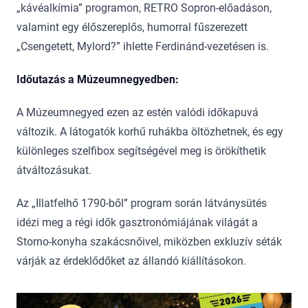
„kávéalkímia” programon, RETRO Sopron-előadáson,
valamint egy élőszereplős, humorral fűszerezett
„Csengetett, Mylord?” ihlette Ferdinánd-vezetésen is.
Időutazás a Múzeumnegyedben:
A Múzeumnegyed ezen az estén valódi időkapuvá
változik. A látogatók korhű ruhákba öltözhetnek, és egy
különleges szelfibox segítségével meg is örökíthetik
átváltozásukat.
Az „Illatfelhő 1790-ből” program során látványsütés
idézi meg a régi idők gasztronómiájának világát a
Storno-konyha szakácsnőivel, miközben exkluzív séták
várják az érdeklődőket az állandó kiállításokon.