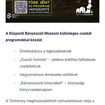
A Központi Bányászati Múzeum különleges családi
programokkal készül:
Élménybánya a legkisebbeknek
„Guruló forintok” – játékos kiállítás-felfedezés
családoknak
Hagyományos érmeverés verőtővel
„Bányásszunk könyveket!” – közösségi
könyvcsereprogram
A Tűztorony meghosszabbított nyitvatartással várja a