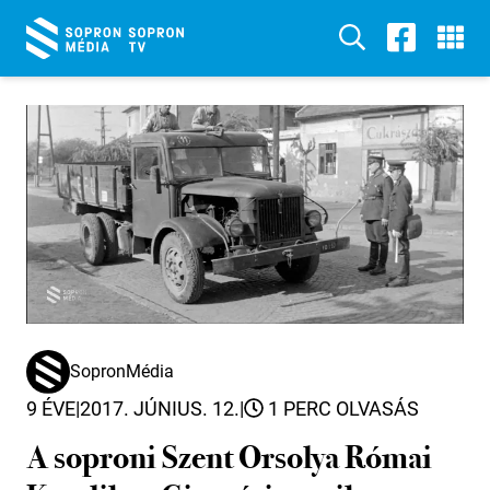
SopronMédia
9 ÉVE
|
2017. JÚNIUS. 12.
|
1 PERC OLVASÁS
A soproni Szent Orsolya Római