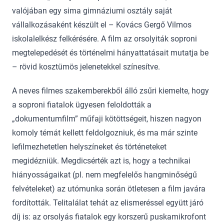
valójában egy sima gimnáziumi osztály saját
vállalkozásaként készült el – Kovács Gergő Vilmos
iskolalelkész felkérésére. A film az orsolyiták soproni
megtelepedését és történelmi hányattatásait mutatja be
– rövid kosztümös jelenetekkel színesítve.
A neves filmes szakemberekből álló zsűri kiemelte, hogy
a soproni fiatalok ügyesen feloldották a
„dokumentumfilm” műfaji kötöttségeit, hiszen nagyon
komoly témát kellett feldolgozniuk, és ma már szinte
lefilmezhetetlen helyszíneket és történeteket
megidézniük. Megdicsérték azt is, hogy a technikai
hiányosságaikat (pl. nem megfelelős hangminőségű
felvételeket) az utómunka során ötletesen a film javára
fordították. Telitalálat tehát az elismeréssel együtt járó
díj is: az orsolyás fiatalok egy korszerű puskamikrofont