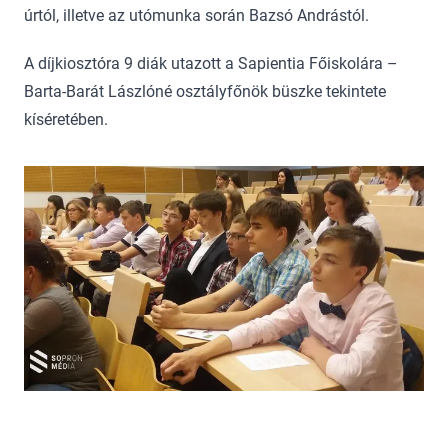
úrtól, illetve az utómunka során Bazsó Andrástól.
A díjkiosztóra 9 diák utazott a Sapientia Főiskolára –
Barta-Barát Lászlóné osztályfőnök büszke tekintete
kíséretében.