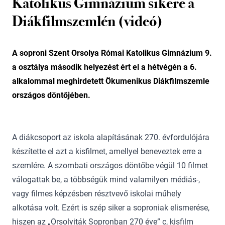
Katolikus Gimnázium sikere a
Diákfilmszemlén (videó)
A soproni Szent Orsolya Római Katolikus Gimnázium 9.
a osztálya második helyezést ért el a hétvégén a 6.
alkalommal meghirdetett Ökumenikus Diákfilmszemle
országos döntőjében.
A diákcsoport az iskola alapításának 270. évfordulójára
készítette el azt a kisfilmet, amellyel beneveztek erre a
szemlére. A szombati országos döntőbe végül 10 filmet
válogattak be, a többségük mind valamilyen médiás-,
vagy filmes képzésben résztvevő iskolai műhely
alkotása volt. Ezért is szép siker a soproniak elismerése,
hiszen az „Orsolyiták Sopronban 270 éve” c, kisfilm