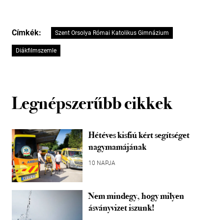
Címkék:
Szent Orsolya Római Katolikus Gimnázium
Diákfilmszemle
Legnépszerűbb cikkek
Hétéves kisfiú kért segítséget
nagymamájának
10 NAPJA
Nem mindegy, hogy milyen
ásványvizet iszunk!