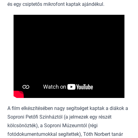
és egy csiptetős mikrofont kaptak ajándékul.
A film elkészítésében nagy segítséget kaptak a diákok a
Soproni Petőfi Színháztól (a jelmezek egy részét
kölcsönözték), a Soproni Múzeumtól (régi
fotódokumentumokkal segítettek), Tóth Norbert tanár