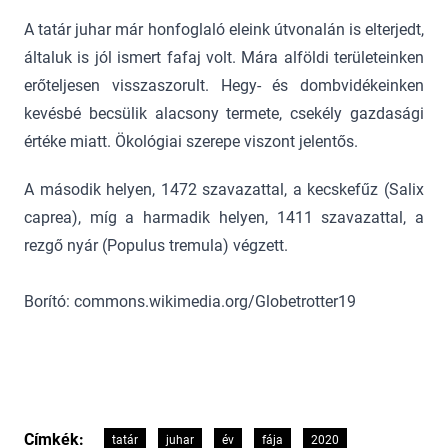
A tatár juhar már honfoglaló eleink útvonalán is elterjedt,
általuk is jól ismert fafaj volt. Mára alföldi területeinken
erőteljesen visszaszorult. Hegy- és dombvidékeinken
kevésbé becsülik alacsony termete, csekély gazdasági
értéke miatt. Ökológiai szerepe viszont jelentős.
A második helyen, 1472 szavazattal, a kecskefűz (Salix
caprea), míg a harmadik helyen, 1411 szavazattal, a
rezgő nyár (Populus tremula) végzett.
Borító: commons.wikimedia.org/Globetrotter19
Címkék:
tatár
juhar
év
fája
2020