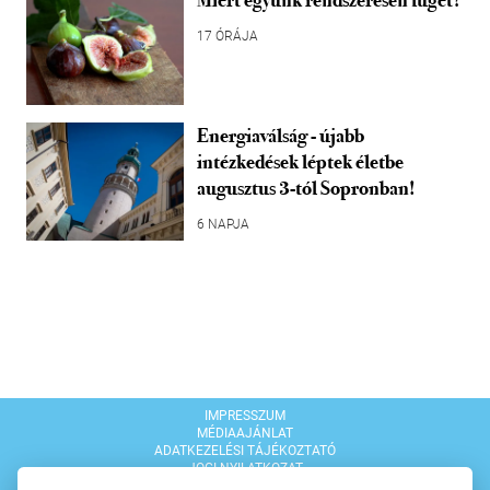
Miért együnk rendszeresen fügét?
17 ÓRÁJA
Energiaválság - újabb
intézkedések léptek életbe
augusztus 3-tól Sopronban!
6 NAPJA
IMPRESSZUM
MÉDIAAJÁNLAT
ADATKEZELÉSI TÁJÉKOZTATÓ
JOGI NYILATKOZAT
MODERÁLÁSI SZABÁLYZAT