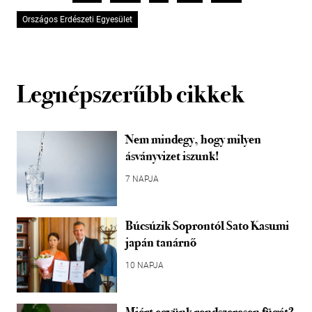
Országos Erdészeti Egyesület
Legnépszerűbb cikkek
Nem mindegy, hogy milyen
ásványvizet iszunk!
7 NAPJA
Búcsúzik Soprontól Sato Kasumi
japán tanárnő
10 NAPJA