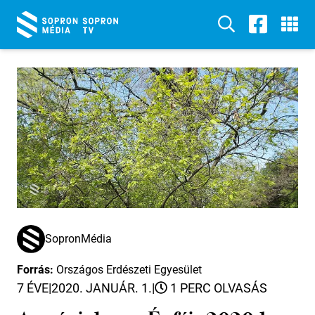
SopronMédia
Forrás:
Országos Erdészeti Egyesület
7 ÉVE
|
2020. JANUÁR. 1.
|
1 PERC OLVASÁS