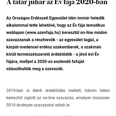
A tatár juhar az Év fája 2020-ban
Az Országos Erdészeti Egyesület idén immár hetedik
alkalommal tette lehetővé, hogy az Év fája tematikus
weblapon (www.azevfaja.hu) keresztül on-line módon
szavazzanak a résztvevők - az egyesület tagjai, a
kárpát-medencei erdész szakemberek, a szakmán
kívüli természetszerető érdeklődők - a jövő évi Év
fájára, mellyel a 2020-as esztendő fafaját
választhatták meg a szavazók.
2019-ben is élénk érdeklődés mellett, három héten
keresztül zajlott az on-line szavazás, amelyen összesen
5014 érvényes szavazatot adtak le.