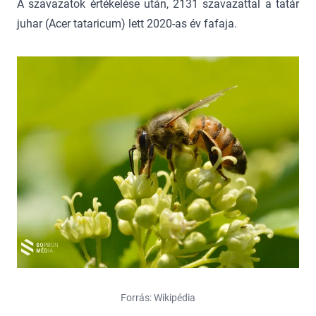
A szavazatok értékelése után, 2131 szavazattal a tatár
juhar (Acer tataricum) lett 2020-as év fafaja.
Forrás: Wikipédia