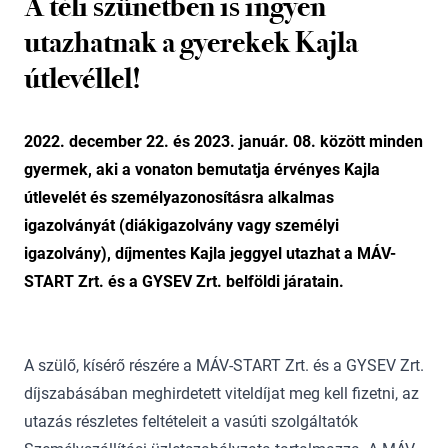
A téli szünetben is ingyen
utazhatnak a gyerekek Kajla
útlevéllel!
2022. december 22. és 2023. január. 08. között minden
gyermek, aki a vonaton bemutatja érvényes Kajla
útlevelét és személyazonosításra alkalmas
igazolványát (diákigazolvány vagy személyi
igazolvány), díjmentes Kajla jeggyel utazhat a MÁV-
START Zrt. és a GYSEV Zrt. belföldi járatain.
A szülő, kísérő részére a MÁV-START Zrt. és a GYSEV Zrt.
díjszabásában meghirdetett viteldíjat meg kell fizetni, az
utazás részletes feltételeit a vasúti szolgáltatók