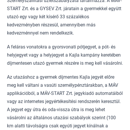
Személyszállítási üzletszabályzata tartalmazza. A MÁV-
START Zrt. és a GYSEV Zrt. járatain a gyermekkel együtt
utazó egy vagy két kísérő 33 százalékos
kedvezményben részesül, amennyiben más
kedvezménnyel nem rendelkezik.
A feláras vonatokra a gyorsvonati pótjegyet, a pót- és
helyjegyet vagy a helyjegyet a Kajla kampány keretében
díjmentesen utazó gyermek részére is meg kell vásárolni.
Az utazáshoz a gyermek díjmentes Kajla jegyét előre
meg kell váltani a vasúti személypénztárakban, a MÁV
applikációból, a MÁV-START Zrt. jegykiadó automatáiból
vagy az internetes jegyértékesítési rendszerén keresztül.
A jegyet egy útra és oda-vissza útra is meg lehet
vásárolni az általános utazási szabályok szerint (100
km alatti távolságra csak egyúti jegyet kínálnak a