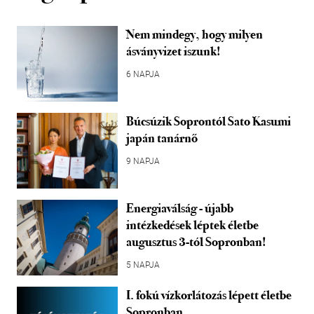
Nem mindegy, hogy milyen
ásványvizet iszunk!
6 NAPJA
Búcsúzik Soprontól Sato Kasumi
japán tanárnő
9 NAPJA
Energiaválság - újabb
intézkedések léptek életbe
augusztus 3-tól Sopronban!
5 NAPJA
I. fokú vízkorlátozás lépett életbe
Sopronban