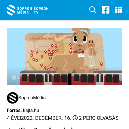
SopronMédia
Forrás:
kajla.hu
4 ÉVE
|
2022. DECEMBER. 16.
|
2 PERC OLVASÁS