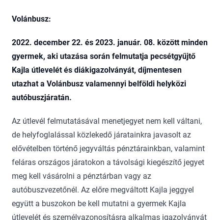
Volánbusz:
2022. december 22. és 2023. január. 08. között minden
gyermek, aki utazása során felmutatja pecsétgyűjtő
Kajla útlevelét és diákigazolványát, díjmentesen
utazhat a Volánbusz valamennyi belföldi helyközi
autóbuszjáratán.
Az útlevél felmutatásával menetjegyet nem kell váltani,
de helyfoglalással közlekedő járatainkra javasolt az
elővételben történő jegyváltás pénztárainkban, valamint
feláras országos járatokon a távolsági kiegészítő jegyet
meg kell vásárolni a pénztárban vagy az
autóbuszvezetőnél. Az előre megváltott Kajla jeggyel
együtt a buszokon be kell mutatni a gyermek Kajla
útlevelét és személyazonosításra alkalmas igazolványát