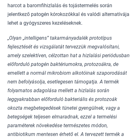
harcot a baromfihizlalás és tojástermelés során
jelentkező patogén kórokozókkal és valódi alternatívája
lehet a gyógyszeres kezeléseknek.
„Olyan „intelligens” takarmányadalék prototípus
fejlesztését és vizsgálatát tervezzük megvalósítani,
amely szelektíven, célzottan hat a hizlalási periódusban
előfordul
ó patogén baktériumokra, protozoákra, de
emellett a normál mikrobiom alkotóinak szaporodását
nem befolyásolja, esetlegesen támogatja. A termék
folyamatos adagolása mellett a hizlalás során
leggyakrabban el
őfordul
ó bakteriális és protozoák
okozta megbetegedések tünetei gyengülnek, vagy a
betegségek teljesen elmaradnak, ezzel a termelési
paraméterek növekedése természetes módon,
antibiotikum mentesen érhet
ő el. A tervezett term
ék a