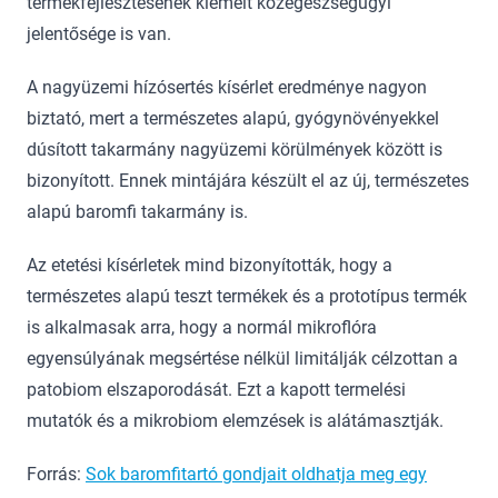
termékfejlesztésének kiemelt közegészségügyi
jelentősége is van.
A nagyüzemi hízósertés kísérlet eredménye nagyon
biztató, mert a természetes alapú, gyógynövényekkel
dúsított takarmány nagyüzemi körülmények között is
bizonyított. Ennek mintájára készült el az új, természetes
alapú baromfi takarmány is.
Az etetési kísérletek mind bizonyították, hogy a
természetes alapú teszt termékek és a prototípus termék
is alkalmasak arra, hogy a normál mikroflóra
egyensúlyának megsértése nélkül limitálják célzottan a
patobiom elszaporodását. Ezt a kapott termelési
mutatók és a mikrobiom elemzések is alátámasztják.
Forrás:
Sok baromfitartó gondjait oldhatja meg egy