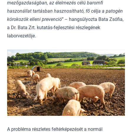
mez
őgazdas
ágban, az élelmezés célú baromfi
haszonállat tartásban hasznosítható, f
ő c
élja a patogén
kórokozók elleni prevenció”
– hangsúlyozta Bata Zsófia,
a Dr. Bata Zrt. kutatás-fejlesztési részlegének
laborvezetője.
A probléma részletes feltérképezését a normál