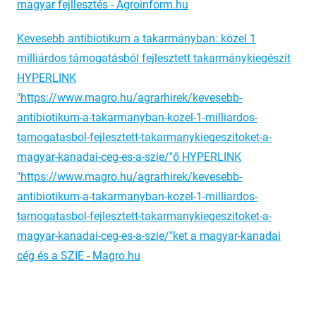
magyar fejllesztés - Agroinform.hu
Kevesebb antibiotikum a takarmányban: közel 1
milliárdos támogatásból fejlesztett takarmánykiegészít
HYPERLINK
"https://www.magro.hu/agrarhirek/kevesebb-
antibiotikum-a-takarmanyban-kozel-1-milliardos-
tamogatasbol-fejlesztett-takarmanykiegeszitoket-a-
magyar-kanadai-ceg-es-a-szie/"ő HYPERLINK
"https://www.magro.hu/agrarhirek/kevesebb-
antibiotikum-a-takarmanyban-kozel-1-milliardos-
tamogatasbol-fejlesztett-takarmanykiegeszitoket-a-
magyar-kanadai-ceg-es-a-szie/"ket a magyar-kanadai
cég és a SZIE - Magro.hu