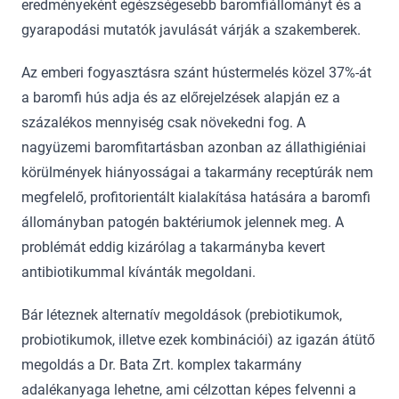
eredményeként egészségesebb baromfiállományt és a
gyarapodási mutatók javulását várják a szakemberek.
Az emberi fogyasztásra szánt hústermelés közel 37%-át
a baromfi hús adja és az előrejelzések alapján ez a
százalékos mennyiség csak növekedni fog. A
nagyüzemi baromfitartásban azonban az állathigiéniai
körülmények hiányosságai a takarmány receptúrák nem
megfelelő, profitorientált kialakítása hatására a baromfi
állományban patogén baktériumok jelennek meg. A
problémát eddig kizárólag a takarmányba kevert
antibiotikummal kívánták megoldani.
Bár léteznek alternatív megoldások (prebiotikumok,
probiotikumok, illetve ezek kombinációi) az igazán átütő
megoldás a Dr. Bata Zrt. komplex takarmány
adalékanyaga lehetne, ami célzottan képes felvenni a