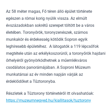
Az 58 méter magas, Fő téren álló épület története
egészen a római korig nyúlik vissza. Az elmúlt
évszázadokban sokrétű szerepet töltött be a város
életében. Toronyőrök, toronyzenészek, számos
munkakör és érdekesség kötődik Sopron egyik
leghíresebb épületéhez. A látogatók a 119 lépcsőfok
megtétele után az erkélykoszorúról, a toronyőrök hajdani
őrhelyéről gyönyörködhetnek a műemlékváros
csodálatos panorámájában. A Soproni Múzeum
munkatársai az év minden napján várják az
érdeklődőket a Tűztoronyba.
Részletek a Tűztorony történetéről itt olvashatóak:
https://muzeumnegyed.hu/kiallitasok/tuztorony