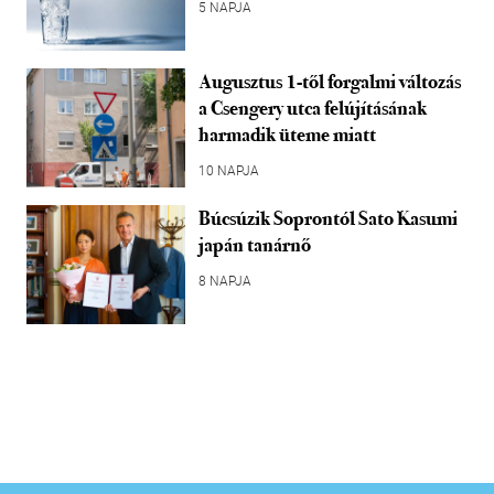
5 NAPJA
Augusztus 1-től forgalmi változás
a Csengery utca felújításának
harmadik üteme miatt
10 NAPJA
Búcsúzik Soprontól Sato Kasumi
japán tanárnő
8 NAPJA