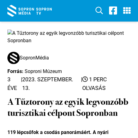
SopronMédia
Forrás:
Soproni Múzeum
3
|
2023. SZEPTEMBER.
|
1 PERC
ÉVE
13.
OLVASÁS
A Tűztorony az egyik legvonzóbb
turisztikai célpont Sopronban
119 lépcsőfok a csodás panorámáért. A nyári