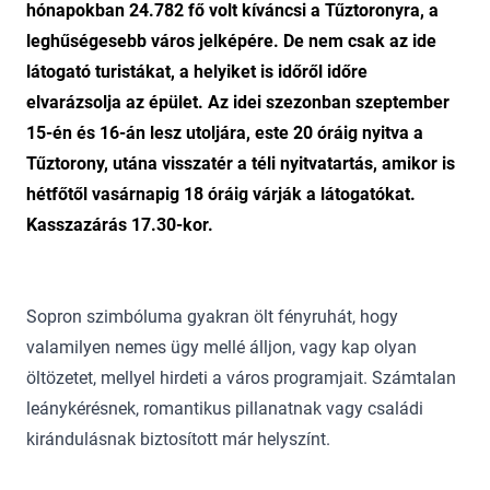
hónapokban 24.782 fő volt kíváncsi a Tűztoronyra, a
leghűségesebb város jelképére. De nem csak az ide
látogató turistákat, a helyiket is időről időre
elvarázsolja az épület. Az idei szezonban szeptember
15-én és 16-án lesz utoljára, este 20 óráig nyitva a
Tűztorony, utána visszatér a téli nyitvatartás, amikor is
hétfőtől vasárnapig 18 óráig várják a látogatókat.
Kasszazárás 17.30-kor.
Sopron szimbóluma gyakran ölt fényruhát, hogy
valamilyen nemes ügy mellé álljon, vagy kap olyan
öltözetet, mellyel hirdeti a város programjait. Számtalan
leánykérésnek, romantikus pillanatnak vagy családi
kirándulásnak biztosított már helyszínt.