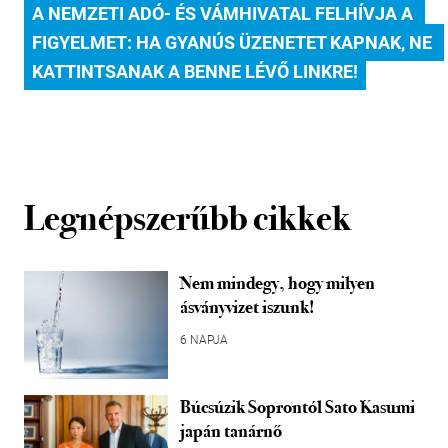
A NEMZETI ADÓ- ÉS VÁMHIVATAL FELHÍVJA A 
FIGYELMET: HA GYANÚS ÜZENETET KAPNAK, NE 
KATTINTSANAK A BENNE LÉVŐ LINKRE!
Legnépszerűbb cikkek
Nem mindegy, hogy milyen
ásványvizet iszunk!
6 NAPJA
Búcsúzik Soprontól Sato Kasumi
japán tanárnő